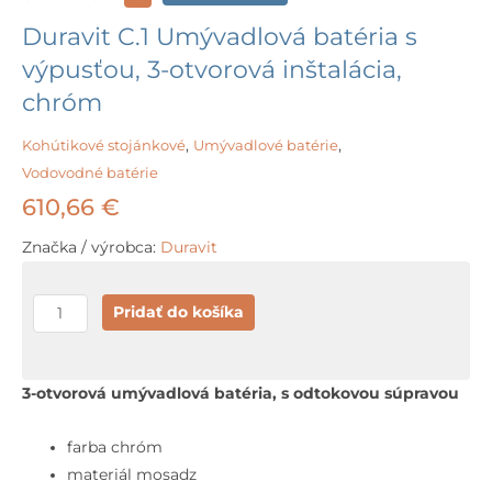
Duravit C.1 Umývadlová batéria s
výpusťou, 3-otvorová inštalácia,
chróm
Kohútikové stojánkové
,
Umývadlové batérie
,
Vodovodné batérie
610,66
€
Značka / výrobca:
Duravit
množstvo
Pridať do košíka
Duravit
C.1
Umývadlová
3-otvorová umývadlová batéria, s odtokovou súpravou
batéria
s
farba chróm
výpusťou,
materiál mosadz