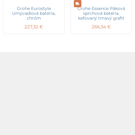
Grohe Eurostyle
Grohe Essence Páková
Umývadlová batéria,
sprchová batéria,
chróm
kefovaný tmavý grafit
227,32
€
266,34
€