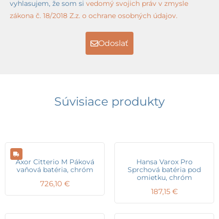
vyhlasujem, že som si
vedomý svojich práv v zmysle
zákona č. 18/2018 Z.z. o ochrane osobných údajov.
Odoslať
Súvisiace produkty
Axor Citterio M Páková
Hansa Varox Pro
vaňová batéria, chróm
Sprchová batéria pod
omietku, chróm
726,10
€
187,15
€