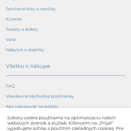
Sprchové kúty a vaničky
Kúrenie
Toalety a bidety
Vane
Nábytok a doplnky
Všetko o nákupe
FAQ
Všeobecné obchodné podmienky
Ako nakupovať na splátky
Ochrana osobných údajov
Súbory cookie používame na optimalizáciu našich
webových stránok a služieb. Kliknutím na „Prijať“
Reklamačný poriadok
vyjadrujete súhlas s použitím základných cookies. Pre