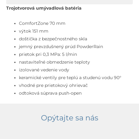
Umývadlová
Trojotvorová umývadlová batéria
batéria
s
ComfortZone 70 mm
výpusťou
výtok 151 mm
Push-
doštička z bezpečnostného skla
Open,
jemný prevzdušnený prúd PowderRain
3-
prietok pri 0,3 MPa: 5 l/min
otvorová
nastaviteľné obmedzenie teploty
inštalácia,
izolované vedenie vody
chróm/
keramické ventily pre teplú a studenú vodu 90°
čierne
vhodné pre prietokový ohrievač
sklo
odtoková súprava push-open
Opýtajte sa nás