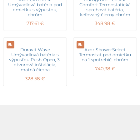
Umývadlová batéria pod
Comfort Termostatická
omietku s výpusťou,
sprchová batéria,
chróm
kefovaný čierny chróm
717,61
€
348,98
€
Duravit Wave
Axor ShowerSelect
Umývadlová batéria s
Termostat pod omietku
výpusťou Push-Open, 3-
na 1 spotrebič, chróm
otvorová inštalácia,
740,38
€
matná čierna
328,58
€