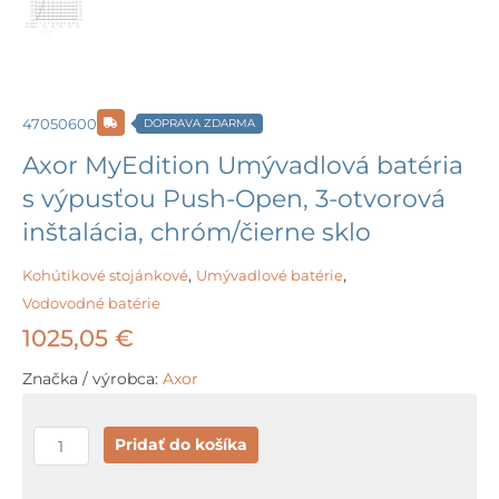
47050600
DOPRAVA ZDARMA
Axor MyEdition Umývadlová batéria
s výpusťou Push-Open, 3-otvorová
inštalácia, chróm/čierne sklo
Kohútikové stojánkové
,
Umývadlové batérie
,
Vodovodné batérie
1025,05
€
Značka / výrobca:
Axor
množstvo
Pridať do košíka
Axor
MyEdition