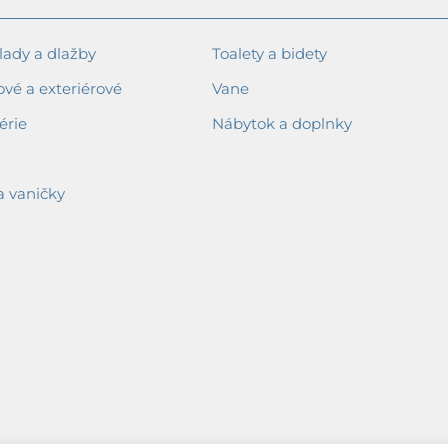
ady a dlažby
Toalety a bidety
ové a exteriérové
Vane
érie
Nábytok a doplnky
a vaničky