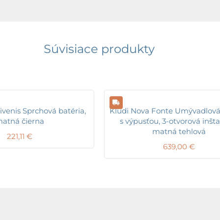
Súvisiace produkty
venis Sprchová batéria,
Kludi Nova Fonte Umývadlová
atná čierna
s výpusťou, 3-otvorová inšta
matná tehlová
221,11
€
639,00
€