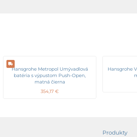
Hansgrohe Metropol Umývadlová
Hansgrohe Vi
batéria s výpustom Push-Open,
m
matná čierna
354,17
€
Produkty