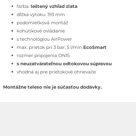
farba:
leštený vzhľad zlata
dĺžka výtoku: 193 mm
podomietková montáž
kohútikové ovládanie
s technológiou AirPower
max. prietok pri 3 bar: 5 l/min
EcoSmart
rozmer pripojenia DN15
s neuzatvárateľnou odtokovou súpravou
vhodná aj pre prietokové ohrievače
Montážne teleso nie je súčasťou dodávky.