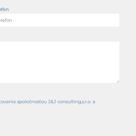
efón
ania spoločnosťou J&J consulting,s.r.o. a