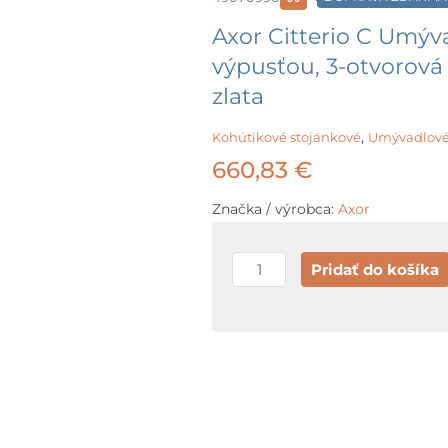
Axor Citterio C Umýv
výpusťou, 3-otvorová 
zlata
,
Kohútikové stojánkové
Umývadlové
660,83
€
Značka / výrobca:
Axor
množstvo
Pridať do košíka
Axor
Citterio
C
Umývadlová
batéria
pod