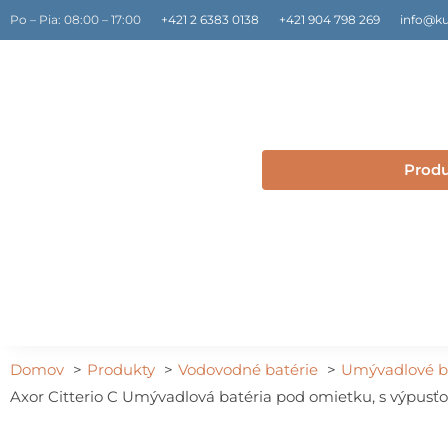
Preskočiť
Po – Pia: 08:00 – 17:00
+421 2 6383 0138
+421 904 798 269
info@ku
na
obsah
Prod
Domov
Produkty
Vodovodné batérie
Umývadlové b
Axor Citterio C Umývadlová batéria pod omietku, s výpusťou