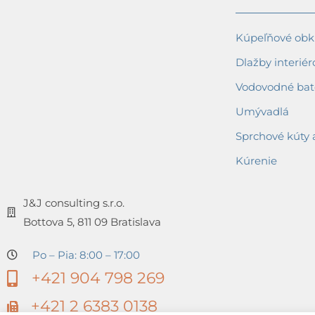
Kúpeľňové obkl
Dlažby interiér
Vodovodné bat
Umývadlá
Sprchové kúty 
Kúrenie
J&J consulting s.r.o.
Bottova 5, 811 09 Bratislava
Po – Pia: 8:00 – 17:00
+421 904 798 269
+421 2 6383 0138