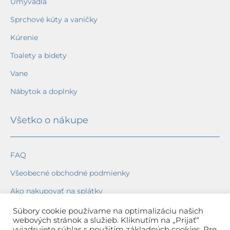
Umývadlá
Sprchové kúty a vaničky
Kúrenie
Toalety a bidety
Vane
Nábytok a doplnky
Všetko o nákupe
FAQ
Všeobecné obchodné podmienky
Ako nakupovať na splátky
Ochrana osobných údajov
Súbory cookie používame na optimalizáciu našich
webových stránok a služieb. Kliknutím na „Prijať“
Reklamačný poriadok
vyjadrujete súhlas s použitím základných cookies. Pre