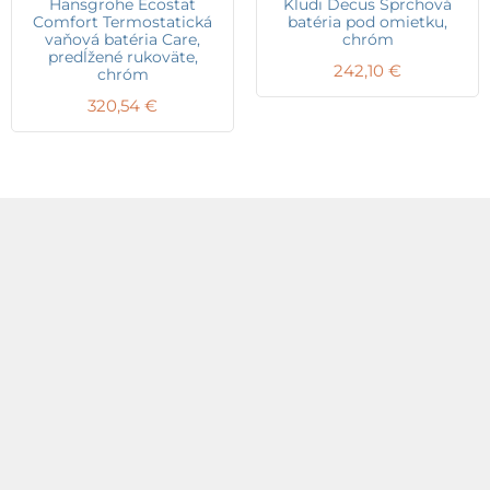
Hansgrohe Ecostat
Kludi Decus Sprchová
Comfort Termostatická
batéria pod omietku,
vaňová batéria Care,
chróm
predĺžené rukoväte,
242,10
€
chróm
320,54
€