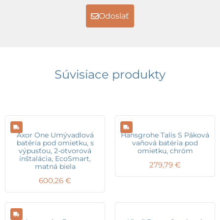
Odoslať
Súvisiace produkty
Axor One Umývadlová
Hansgrohe Talis S Páková
batéria pod omietku, s
vaňová batéria pod
výpusťou, 2-otvorová
omietku, chróm
inštalácia, EcoSmart,
279,79
€
matná biela
600,26
€