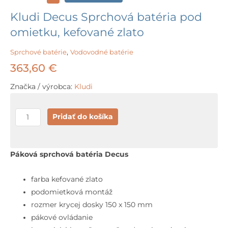
Kludi Decus Sprchová batéria pod
omietku, kefované zlato
Sprchové batérie
,
Vodovodné batérie
363,60
€
Značka / výrobca:
Kludi
množstvo
Pridať do košíka
Kludi
Decus
Sprchová
Páková sprchová batéria Decus
batéria
pod
farba kefované zlato
omietku,
podomietková montáž
kefované
rozmer krycej dosky 150 x 150 mm
zlato
pákové ovládanie