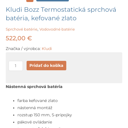
Kludi Bozz Termostatická sprchová
batéria, kefované zlato
Sprchové batérie
,
Vodovodné batérie
522,00
€
Značka / výrobca:
Kludi
množstvo
Pridať do košíka
Kludi
Bozz
Termostatická
Nástenná sprchová batéria
sprchová
batéria,
farba kefované zlato
kefované
nástenná montáž
zlato
rozstup 150 mm, S-prípojky
pákové ovládanie