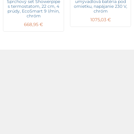
Sprchový set Showerpipe
umývadlová batéria pod
s termostatom, 22 cm, 4
omietku, napájanie 230 V,
prúdy, EcoSmart 9 l/min,
chróm
chróm
1075,03
€
668,95
€