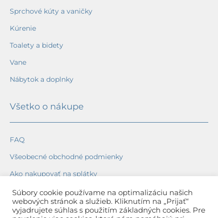
Sprchové kúty a vaničky
Kúrenie
Toalety a bidety
Vane
Nábytok a doplnky
Všetko o nákupe
FAQ
Všeobecné obchodné podmienky
Ako nakupovať na splátky
Ochrana osobných údajov
Súbory cookie používame na optimalizáciu našich
webových stránok a služieb. Kliknutím na „Prijať“
Reklamačný poriadok
vyjadrujete súhlas s použitím základných cookies. Pre