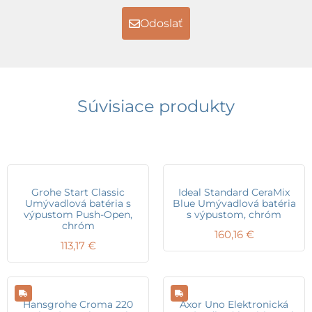
Odoslať
Súvisiace produkty
Grohe Start Classic
Ideal Standard CeraMix
Umývadlová batéria s
Blue Umývadlová batéria
výpustom Push-Open,
s výpustom, chróm
chróm
160,16
€
113,17
€
Hansgrohe Croma 220
Axor Uno Elektronická