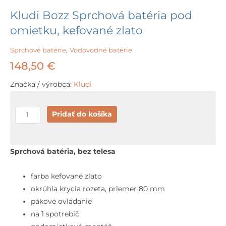
Kludi Bozz Sprchová batéria pod
omietku, kefované zlato
Sprchové batérie
,
Vodovodné batérie
148,50
€
Značka / výrobca:
Kludi
množstvo
Pridať do košíka
Kludi
Bozz
Sprchová
Sprchová batéria, bez telesa
batéria
pod
farba kefované zlato
omietku,
okrúhla krycia rozeta, priemer 80 mm
kefované
pákové ovládanie
zlato
na 1 spotrebič