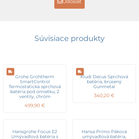
Odoslať
Súvisiace produkty
Grohe Grohtherm
Kludi Decus Sprchová
SmartControl
batéria, brúsený
Termostatická sprchová
Gunmetal
batéria pod omietku, 2
340,20
€
ventily, chróm
499,90
€
Hansgrohe Focus E2
Hansa Primo Páková
Umývadlová batéria s
umývadlová batéria,