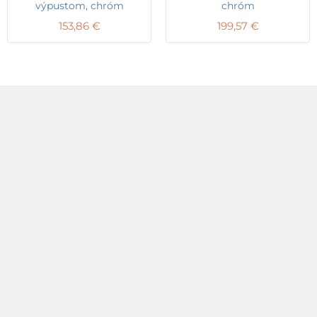
výpustom, chróm
chróm
153,86
€
199,57
€