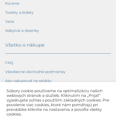
Kúrenie
Toalety a bidety
Vane
Nábytok a doplnky
Všetko o nákupe
FAQ
Všeobecné obchodné podmienky
Ako nakupovať na splátky
Ochrana osobných údajov
Súbory cookie používame na optimalizáciu našich
webových stránok a služieb. Kliknutím na „Prijať“
Reklamačný poriadok
vyjadrujete súhlas s použitím základných cookies. Pre
povolenie viac cookies, ktoré nám pomáhajú pri
Spôsob a cena dopravy
prevádzke kliknite na nastavenia a povoľte všetky
cookies.