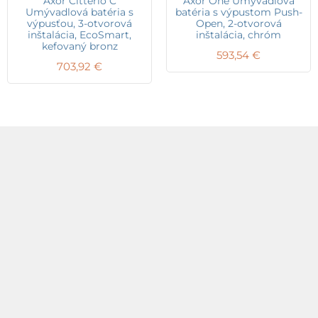
Axor Citterio C
Axor One Umývadlová
Umývadlová batéria s
batéria s výpustom Push-
výpusťou, 3-otvorová
Open, 2-otvorová
inštalácia, EcoSmart,
inštalácia, chróm
kefovaný bronz
593,54
€
703,92
€