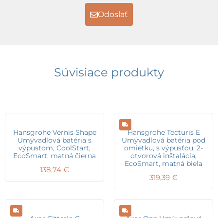
Odoslať
Súvisiace produkty
Hansgrohe Vernis Shape
Hansgrohe Tecturis E
Umývadlová batéria s
Umývadlová batéria pod
výpustom, CoolStart,
omietku, s výpusťou, 2-
EcoSmart, matná čierna
otvorová inštalácia,
EcoSmart, matná biela
138,74
€
319,39
€