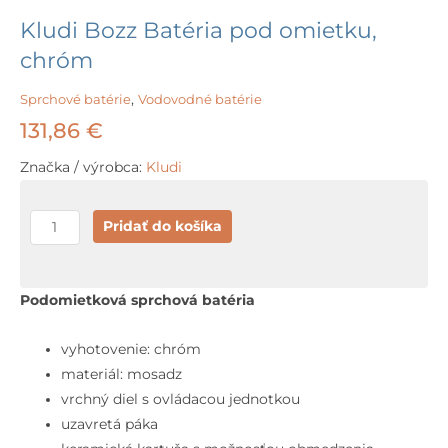
Kludi Bozz Batéria pod omietku,
chróm
Sprchové batérie
,
Vodovodné batérie
131,86
€
Značka / výrobca:
Kludi
množstvo
Pridať do košíka
Kludi
Bozz
Batéria
Podomietková sprchová batéria
pod
omietku,
vyhotovenie: chróm
chróm
materiál: mosadz
vrchný diel s ovládacou jednotkou
uzavretá páka