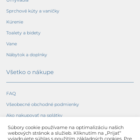
Umývadlá
Sprchové kúty a vaničky
Kúrenie
Toalety a bidety
Vane
Nábytok a doplnky
Všetko o nákupe
FAQ
Všeobecné obchodné podmienky
Ako nakupovať na splátky
Ochrana osobných údajov
Súbory cookie používame na optimalizáciu našich
webových stránok a služieb. Kliknutím na „Prijať“
Reklamačný poriadok
vyjadrujete súhlas s použitím základných cookies. Pre