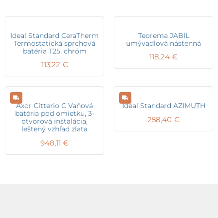
Ideal Standard CeraTherm
Teorema JABIL
Termostatická sprchová
umývadlová nástenná
batéria T25, chróm
118,24
€
113,22
€
Axor Citterio C Vaňová
Ideal Standard AZIMUTH
batéria pod omietku, 3-
258,40
€
otvorová inštalácia,
leštený vzhľad zlata
948,11
€