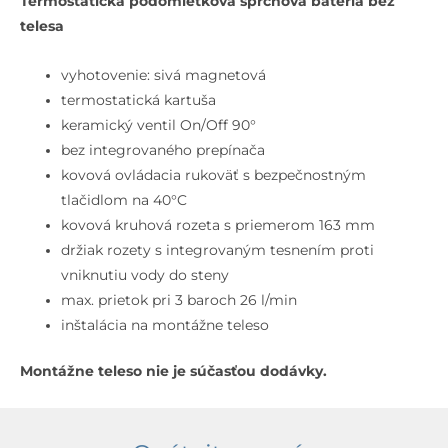
Termostatická podomietková sprchová batéria bez
Termostatická
telesa
sprchová
batéria
vyhotovenie: sivá magnetová
pod
termostatická kartuša
omietku,
keramický ventil On/Off 90°
Magnetic
bez integrovaného prepínača
Grey
kovová ovládacia rukoväť s bezpečnostným
tlačidlom na 40°C
kovová kruhová rozeta s priemerom 163 mm
držiak rozety s integrovaným tesnením proti
vniknutiu vody do steny
max. prietok pri 3 baroch 26 l/min
inštalácia na montážne teleso
Montážne teleso nie je súčasťou dodávky.