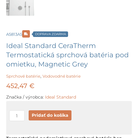
A5813A5
DOPRAVA ZDARMA
Ideal Standard CeraTherm
Termostatická sprchová batéria pod
omietku, Magnetic Grey
Sprchové batérie
,
Vodovodné batérie
452,47
€
Značka / výrobca:
Ideal Standard
množstvo
Pridať do košíka
Ideal
Standard
CeraTherm