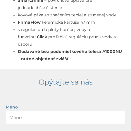
SmartShine
– povrchová úprava pre
jednoduchšie čistenie
kovová páka so značením teplej a studenej vody
FirmaFlow
keramická kartuša 47 mm
s reguláciou teploty horúcej vody a
funkciou
Click
pre ľahkú reguláciu prúdu vody a
úsporu
Dodávané bez podomietkového telesa A1000NU
– nutné objednať zvlášť
Opýtajte sa nás
Meno