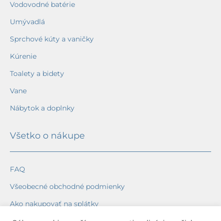
Vodovodné batérie
Umývadlá
Sprchové kúty a vaničky
Kúrenie
Toalety a bidety
Vane
Nábytok a doplnky
Všetko o nákupe
FAQ
Všeobecné obchodné podmienky
Ako nakupovať na splátky
Ochrana osobných údajov