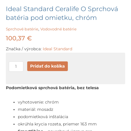
Ideal Standard Ceralife O Sprchová
batéria pod omietku, chróm
Sprchové batérie
,
Vodovodné batérie
100,37
€
Značka / výrobca:
Ideal Standard
množstvo
Pridať do košíka
Ideal
Standard
Ceralife
Podomietková sprchová batéria, bez telesa
O
Sprchová
vyhotovenie: chróm
batéria
materiál: mosadz
pod
podomietková inštalácia
omietku,
okrúhla krycia rozeta, priemer 163 mm
chróm