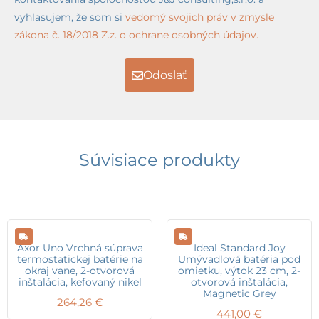
vyhlasujem, že som si
vedomý svojich práv v zmysle
zákona č. 18/2018 Z.z. o ochrane osobných údajov.
Odoslať
Súvisiace produkty
Axor Uno Vrchná súprava
Ideal Standard Joy
termostatickej batérie na
Umývadlová batéria pod
okraj vane, 2-otvorová
omietku, výtok 23 cm, 2-
inštalácia, kefovaný nikel
otvorová inštalácia,
Magnetic Grey
264,26
€
441,00
€