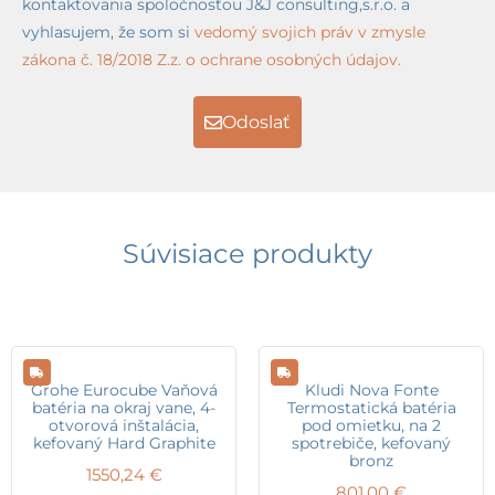
kontaktovania spoločnosťou J&J consulting,s.r.o. a
vyhlasujem, že som si
vedomý svojich práv v zmysle
zákona č. 18/2018 Z.z. o ochrane osobných údajov.
Odoslať
Súvisiace produkty
Grohe Eurocube Vaňová
Kludi Nova Fonte
batéria na okraj vane, 4-
Termostatická batéria
otvorová inštalácia,
pod omietku, na 2
kefovaný Hard Graphite
spotrebiče, kefovaný
bronz
1550,24
€
801,00
€