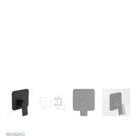
BE062XG