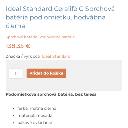
Ideal Standard Ceralife C Sprchová
batéria pod omietku, hodvábna
čierna
Sprchové batérie
,
Vodovodné batérie
138,35
€
Značka / výrobca:
Ideal Standard
množstvo
Pridať do košíka
Ideal
Standard
Ceralife
Podomietková sprchová batéria, bez telesa
C
Sprchová
farba: matná čierna
batéria
materiál: mosadz
pod
pákové ovládanie