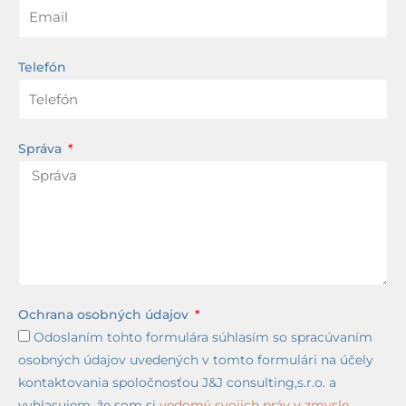
Telefón
Správa
Ochrana osobných údajov
Odoslaním tohto formulára súhlasím so spracúvaním
osobných údajov uvedených v tomto formulári na účely
kontaktovania spoločnosťou J&J consulting,s.r.o. a
vyhlasujem, že som si
vedomý svojich práv v zmysle