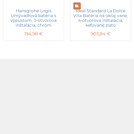
Hansgrohe Logis
Ideal Standard La Dolce
Umývadlová batéria s
Vita Batéria na okraj vane,
výpustom, 3-otvorová
4-otvorová inštalácia,
inštalácia, chróm
kefované zlato
194,98
€
903,84
€