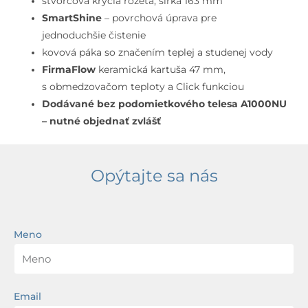
štvorcová krycia rozeta, šírka 163 mm
SmartShine
– povrchová úprava pre
jednoduchšie čistenie
kovová páka so značením teplej a studenej vody
FirmaFlow
keramická kartuša 47 mm,
s obmedzovačom teploty a Click funkciou
Dodávané bez podomietkového telesa A1000NU
– nutné objednať zvlášť
Opýtajte sa nás
Meno
Email