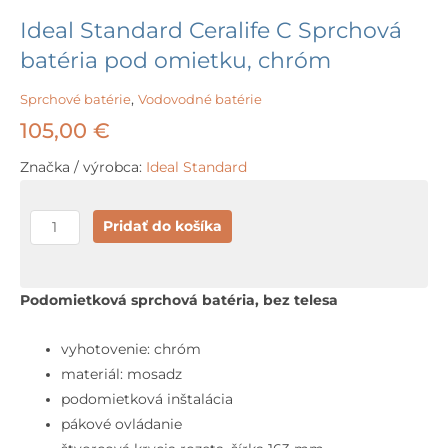
Ideal Standard Ceralife C Sprchová
batéria pod omietku, chróm
Sprchové batérie
,
Vodovodné batérie
105,00
€
Značka / výrobca:
Ideal Standard
množstvo
Pridať do košíka
Ideal
Standard
Ceralife
Podomietková sprchová batéria, bez telesa
C
Sprchová
vyhotovenie: chróm
batéria
materiál: mosadz
pod
podomietková inštalácia
omietku,
pákové ovládanie
chróm