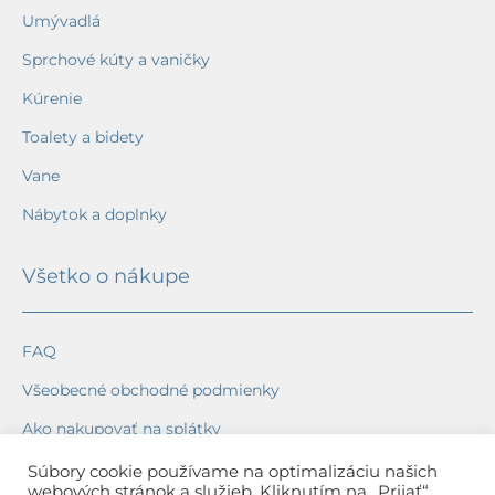
Umývadlá
Sprchové kúty a vaničky
Kúrenie
Toalety a bidety
Vane
Nábytok a doplnky
Všetko o nákupe
FAQ
Všeobecné obchodné podmienky
Ako nakupovať na splátky
Ochrana osobných údajov
Súbory cookie používame na optimalizáciu našich
webových stránok a služieb. Kliknutím na „Prijať“