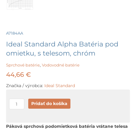
A7184AA
Ideal Standard Alpha Batéria pod
omietku, s telesom, chróm
Sprchové batérie
,
Vodovodné batérie
44,66
€
Značka / výrobca:
Ideal Standard
množstvo
Pridať do košíka
Ideal
Standard
Alpha
Páková sprchová podomietková batéria vrátane telesa
Batéria