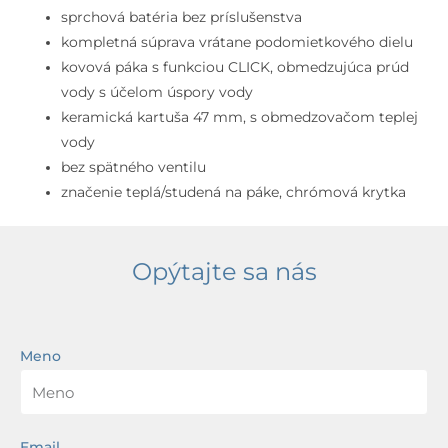
pod
sprchová batéria bez príslušenstva
omietku,
kompletná súprava vrátane podomietkového dielu
s
kovová páka s funkciou CLICK, obmedzujúca prúd
telesom,
vody s účelom úspory vody
chróm
keramická kartuša 47 mm, s obmedzovačom teplej
vody
bez spätného ventilu
značenie teplá/studená na páke, chrómová krytka
Opýtajte sa nás
Meno
Email