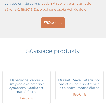
vyhlasujem, že som si
vedomý svojich práv v zmysle
zákona č. 18/2018 Z.z. o ochrane osobných údajov.
Odoslať
Súvisiace produkty
Hansgrohe Rebris S
Duravit Wave Batéria pod
Umývadlová batéria s
omietku, na 2 spotrebiče,
výpustom, CoolStart,
s telesom, matná čierna
matná čierna
186,61
€
114,62
€