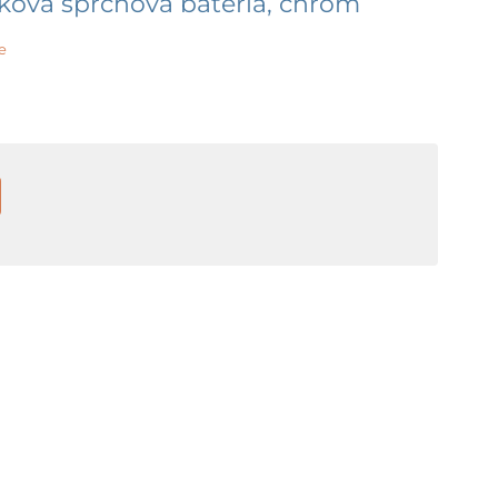
ková sprchová batéria, chróm
e