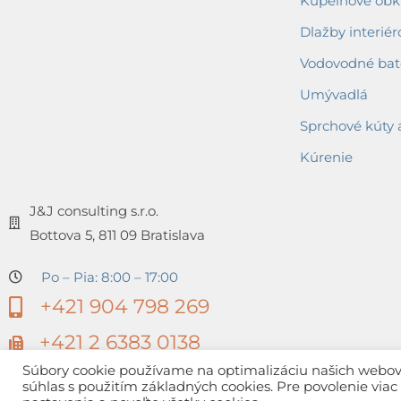
Kúpeľňové obkl
Dlažby interiér
Vodovodné bat
Umývadlá
Sprchové kúty 
Kúrenie
J&J consulting s.r.o.
Bottova 5, 811 09 Bratislava
Po – Pia: 8:00 – 17:00
+421 904 798 269
+421 2 6383 0138
Súbory cookie používame na optimalizáciu našich webovýc
súhlas s použitím základných cookies. Pre povolenie via