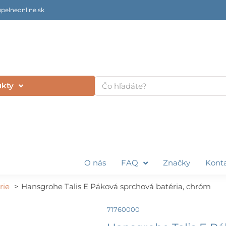
pelneonline.sk
Vyhľadať
ukty
O nás
FAQ
Značky
Kont
rie
Hansgrohe Talis E Páková sprchová batéria, chróm
71760000