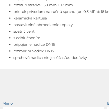
rozstup stredov 150 mm ± 12 mm
prietok prívodom na ručnú sprchu (pri 0,3 MPa): 16 l/
keramická kartuša
nastaviteľné obmedzenie teploty
spätný ventil
s odhlučnením
pripojenie hadice DN15
rozmer prívodov: DN15
sprchová hadica nie je súčasťou dodávky
Meno