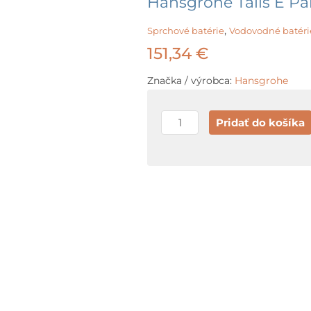
Hansgrohe Talis E Pá
,
Sprchové batérie
Vodovodné batéri
151,34
€
Značka / výrobca:
Hansgrohe
množstvo
Pridať do košíka
Hansgrohe
Talis
E
Páková
sprchová
batéria,
chróm