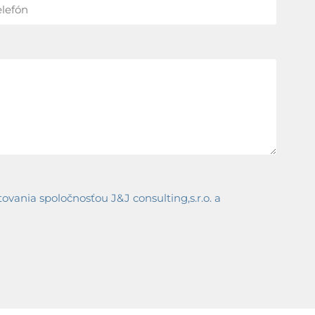
ania spoločnosťou J&J consulting,s.r.o. a