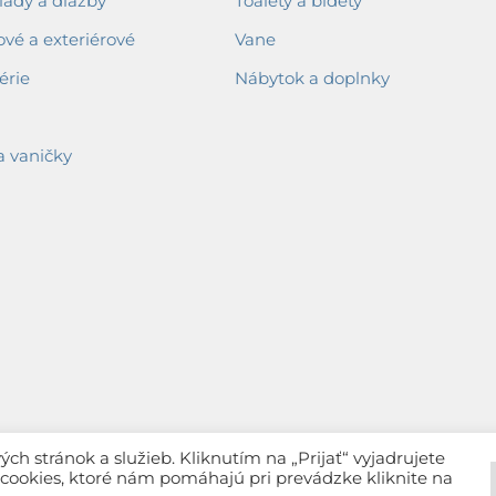
ady a dlažby
Toalety a bidety
ové a exteriérové
Vane
érie
Nábytok a doplnky
a vaničky
h stránok a služieb. Kliknutím na „Prijať“ vyjadrujete
c cookies, ktoré nám pomáhajú pri prevádzke kliknite na