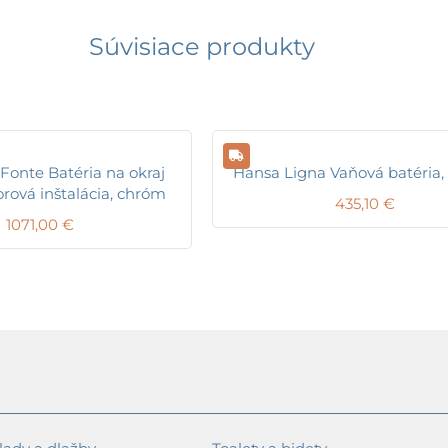
Súvisiace produkty
Fonte Batéria na okraj
Hansa Ligna Vaňová batéria
orová inštalácia, chróm
435,10
€
1071,00
€