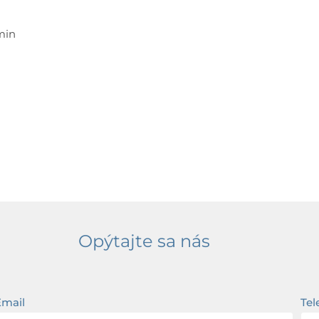
min
Opýtajte sa nás
Email
Tel