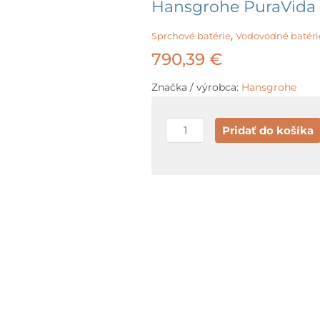
Hansgrohe PuraVida 
,
Sprchové batérie
Vodovodné batéri
790,39
€
Značka / výrobca:
Hansgrohe
množstvo
Pridať do košíka
Hansgrohe
PuraVida
Páková
sprchová
batéria,
chróm