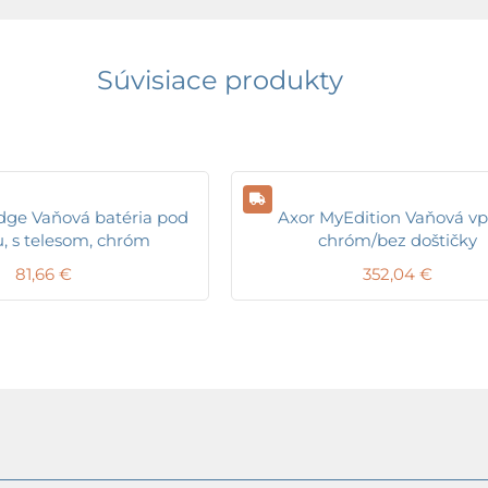
Súvisiace produkty
ge Vaňová batéria pod
Axor MyEdition Vaňová vp
, s telesom, chróm
chróm/bez doštičky
81,66
€
352,04
€