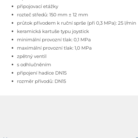
připojovací etážky
rozteč středů: 150 mm ± 12 mm
průtok přívodem k ruční sprše (při 0,3 MPa): 25 l/min
keramická kartuše typu joystick
minimální provozní tlak: 0,1 MPa
maximální provozní tlak: 1,0 MPa
zpětný ventil
s odhlučněním
připojení hadice DN15
rozměr přívodů: DN15