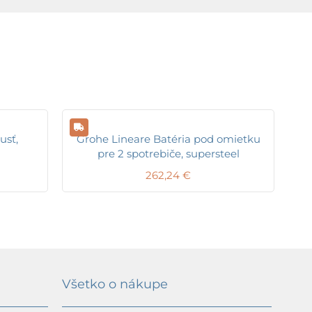
usť,
Grohe Lineare Batéria pod omietku
pre 2 spotrebiče, supersteel
262,24
€
Všetko o nákupe