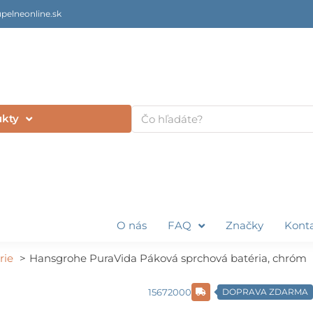
pelneonline.sk
Vyhľadať
ukty
O nás
FAQ
Značky
Kont
rie
Hansgrohe PuraVida Páková sprchová batéria, chróm
15672000
DOPRAVA ZDARMA