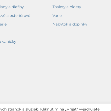
ady a dlažby
Toalety a bidety
ové a exteriérové
Vane
érie
Nábytok a doplnky
a vaničky
h stránok a služieb. Kliknutím na „Prijať“ vyjadrujete