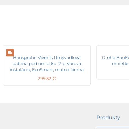
Hansgrohe Vivenis Umývadlová
Grohe BauEd
batéria pod omietku, 2-otvorová
omietku
inštalácia, EcoSmart, matná čierna
299,52
€
Produkty