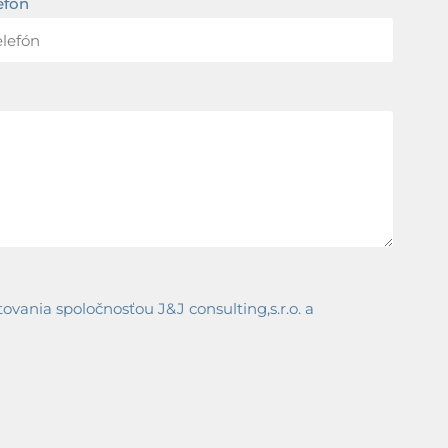
efón
ania spoločnosťou J&J consulting,s.r.o. a