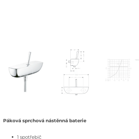
Páková sprchová nástěnná baterie
1 spotřebič