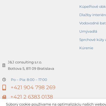
Kúpeľňové obkl
Dlažby interiér
Vodovodné bat
Umývadlá
Sprchové kúty 
Kúrenie
J&J consulting s.r.o.
Bottova 5, 811 09 Bratislava
Po – Pia: 8:00 – 17:00
+421 904 798 269
+421 2 6383 0138
Súbory cookie používame na optimalizáciu našich webovýc