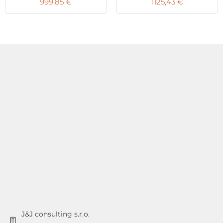
999,85
€
1125,43
€
J&J consulting s.r.o.