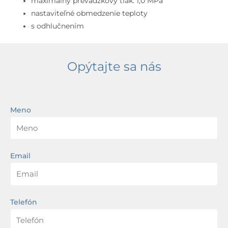
maximálny prevádzkový tlak: 1,0 MPa
nastaviteľné obmedzenie teploty
s odhlučnením
Opýtajte sa nás
Meno
Email
Telefón