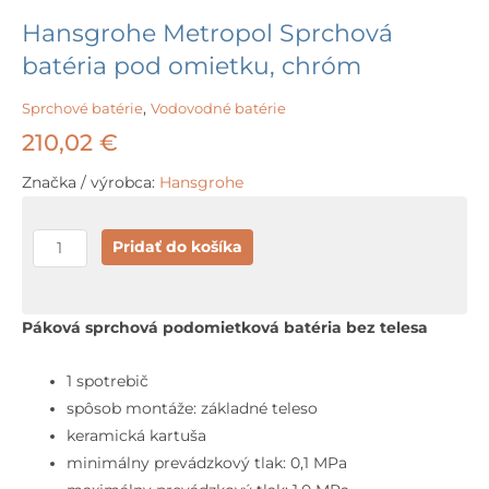
Hansgrohe Metropol Sprchová
batéria pod omietku, chróm
Sprchové batérie
,
Vodovodné batérie
210,02
€
Značka / výrobca:
Hansgrohe
množstvo
Pridať do košíka
Hansgrohe
Metropol
Sprchová
Páková sprchová podomietková batéria bez telesa
batéria
pod
1 spotrebič
omietku,
spôsob montáže: základné teleso
chróm
keramická kartuša
minimálny prevádzkový tlak: 0,1 MPa