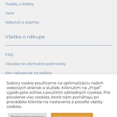
Toalety a bidety
Vane
Nábytok a doplnky
Všetko o nákupe
FAQ
Všeobecné obchodné podmienky
Ako nakupovať na splátky
Ochrana osobných údajov
Súbory cookie používame na optimalizáciu našich
webových stránok a služieb. Kliknutím na „Prijať“
Reklamačný poriadok
vyjadrujete súhlas s použitím základných cookies. Pre
povolenie viac cookies, ktoré nám pomáhajú pri
Spôsob a cena dopravy
prevádzke kliknite na nastavenia a povoľte všetky
cookies.
Dodacie lehoty
Nastavenia cookies
Súhlasím so všetkým