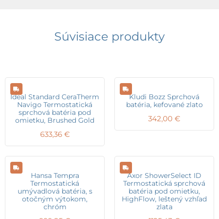
Súvisiace produkty
Ideal Standard CeraTherm
Kludi Bozz Sprchová
Navigo Termostatická
batéria, kefované zlato
sprchová batéria pod
342,00
€
omietku, Brushed Gold
633,36
€
Hansa Tempra
Axor ShowerSelect ID
Termostatická
Termostatická sprchová
umývadlová batéria, s
batéria pod omietku,
otočným výtokom,
HighFlow, leštený vzhľad
chróm
zlata