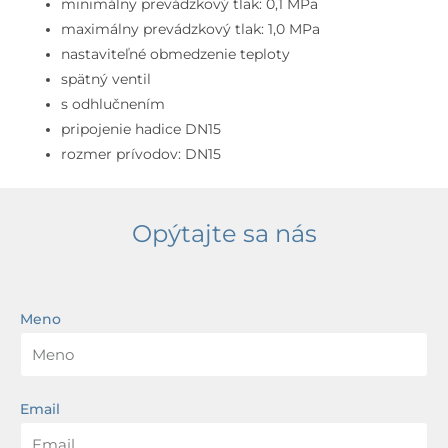
minimálny prevádzkový tlak: 0,1 MPa
maximálny prevádzkový tlak: 1,0 MPa
nastaviteľné obmedzenie teploty
spätný ventil
s odhlučnením
pripojenie hadice DN15
rozmer prívodov: DN15
Opýtajte sa nás
Meno
Email