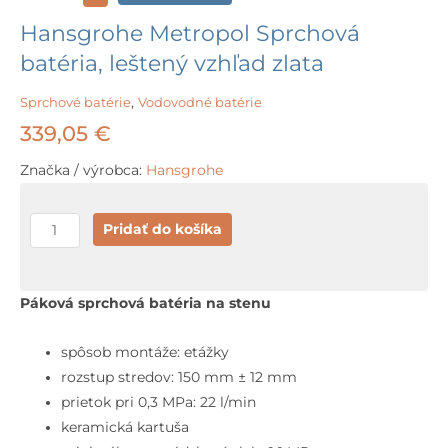
Hansgrohe Metropol Sprchová
batéria, leštený vzhľad zlata
Sprchové batérie
,
Vodovodné batérie
339,05
€
Značka / výrobca:
Hansgrohe
množstvo
Pridať do košíka
Hansgrohe
Metropol
Sprchová
Páková sprchová batéria na stenu
batéria,
leštený
spôsob montáže: etážky
vzhľad
rozstup stredov: 150 mm ± 12 mm
zlata
prietok pri 0,3 MPa: 22 l/min
keramická kartuša