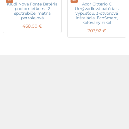
Kludi Nova Fonte Batéria
Axor Citterio C
pod omietku na 2
Umývadlová batéria s
spotrebiče, matná
výpusťou, 3-otvorová
petrolejová
inštalácia, EcoSmart,
kefovaný nikel
468,00
€
703,92
€