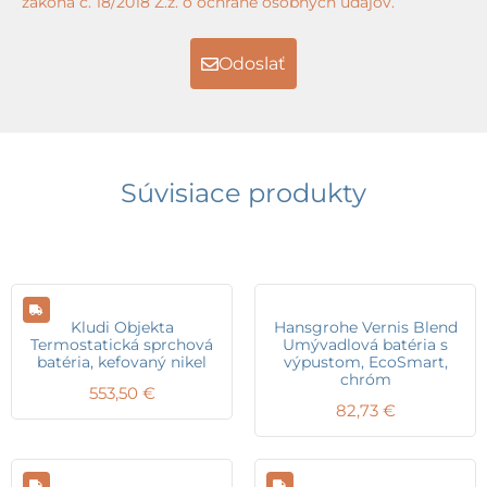
zákona č. 18/2018 Z.z. o ochrane osobných údajov.
Odoslať
Súvisiace produkty
Kludi Objekta
Hansgrohe Vernis Blend
Termostatická sprchová
Umývadlová batéria s
batéria, kefovaný nikel
výpustom, EcoSmart,
chróm
553,50
€
82,73
€