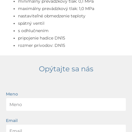
minimálny prevádzkový tlak: 0,1 MPa
maximálny prevádzkový tlak: 1,0 MPa
nastaviteľné obmedzenie teploty
spätný ventil
s odhlučnením
pripojenie hadice DN15
rozmer prívodov: DN15
Opýtajte sa nás
Meno
Email