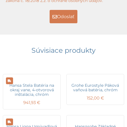
zákona č. 18/2018 Z.z. o ochrane osobných údajov.
Odoslať
Súvisiace produkty
Hansa Stela Batéria na
Grohe Eurostyle Páková
okraj vane, 4-otvorová
vaňová batéria, chróm
inštalácia, chróm
152,00
€
941,93
€
Hansa Ligna Umývadlová
Hansgrohe Základné