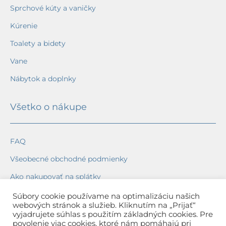
Sprchové kúty a vaničky
Kúrenie
Toalety a bidety
Vane
Nábytok a doplnky
Všetko o nákupe
FAQ
Všeobecné obchodné podmienky
Ako nakupovať na splátky
Ochrana osobných údajov
Súbory cookie používame na optimalizáciu našich
webových stránok a služieb. Kliknutím na „Prijať“
Reklamačný poriadok
vyjadrujete súhlas s použitím základných cookies. Pre
povolenie viac cookies, ktoré nám pomáhajú pri