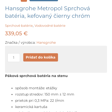
Hansgrohe Metropol Sprchová
batéria, kefovaný čierny chróm
Sprchové batérie
,
Vodovodné batérie
339,05
€
Značka / výrobca:
Hansgrohe
množstvo
Pridať do košíka
Hansgrohe
Metropol
Sprchová
Páková sprchová batéria na stenu
batéria,
kefovaný
spôsob montáže: etážky
čierny
rozstup stredov: 150 mm ± 12 mm
chróm
prietok pri 0,3 MPa: 22 l/min
keramická kartuša