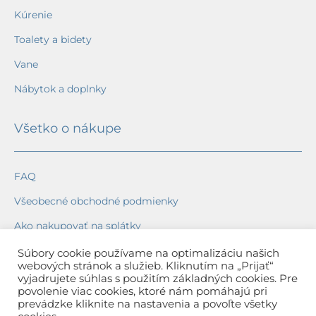
Kúrenie
Toalety a bidety
Vane
Nábytok a doplnky
Všetko o nákupe
FAQ
Všeobecné obchodné podmienky
Ako nakupovať na splátky
Ochrana osobných údajov
Súbory cookie používame na optimalizáciu našich
webových stránok a služieb. Kliknutím na „Prijať“
Reklamačný poriadok
vyjadrujete súhlas s použitím základných cookies. Pre
povolenie viac cookies, ktoré nám pomáhajú pri
Spôsob a cena dopravy
prevádzke kliknite na nastavenia a povoľte všetky