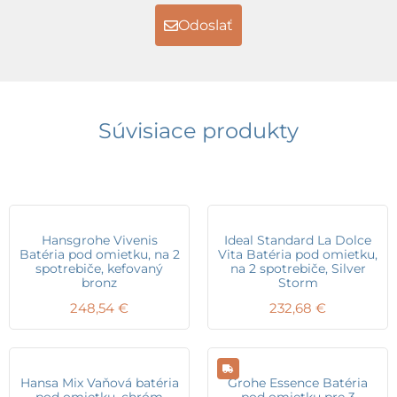
Odoslať
Súvisiace produkty
Hansgrohe Vivenis
Ideal Standard La Dolce
Batéria pod omietku, na 2
Vita Batéria pod omietku,
spotrebiče, kefovaný
na 2 spotrebiče, Silver
bronz
Storm
248,54
€
232,68
€
Hansa Mix Vaňová batéria
Grohe Essence Batéria
pod omietku, chróm
pod omietku pre 3