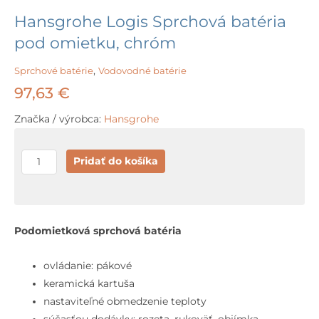
Hansgrohe Logis Sprchová batéria
pod omietku, chróm
Sprchové batérie
,
Vodovodné batérie
97,63
€
Značka / výrobca:
Hansgrohe
množstvo
Pridať do košíka
Hansgrohe
Logis
Sprchová
batéria
Podomietková sprchová batéria
pod
omietku,
ovládanie: pákové
chróm
keramická kartuša
nastaviteľné obmedzenie teploty