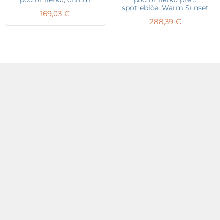
spotrebiče, Warm Sunset
169,03
€
288,39
€