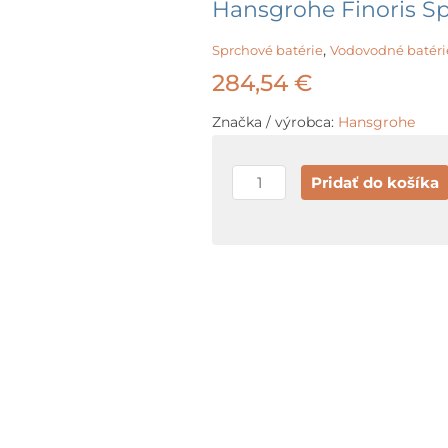
Hansgrohe Finoris Sp
,
Sprchové batérie
Vodovodné batéri
284,54
€
Značka / výrobca:
Hansgrohe
množstvo
Pridať do košíka
Hansgrohe
Finoris
Sprchová
batéria,
kefovaný
bronz