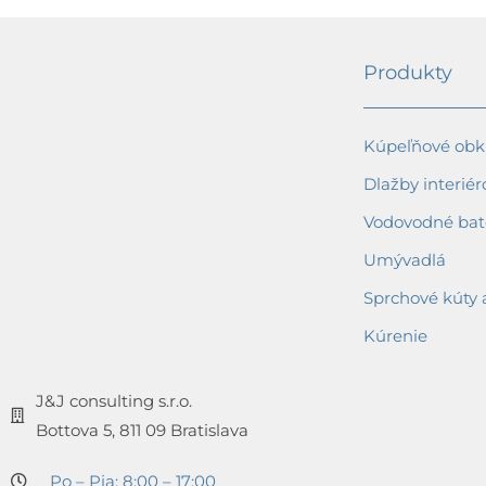
Produkty
Kúpeľňové obkl
Dlažby interiér
Vodovodné bat
Umývadlá
Sprchové kúty 
Kúrenie
J&J consulting s.r.o.
Bottova 5, 811 09 Bratislava
Po – Pia: 8:00 – 17:00