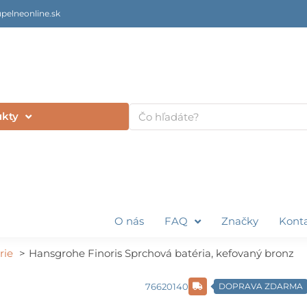
pelneonline.sk
Vyhľadať
ukty
O nás
FAQ
Značky
Kont
rie
Hansgrohe Finoris Sprchová batéria, kefovaný bronz
76620140
DOPRAVA ZDARMA