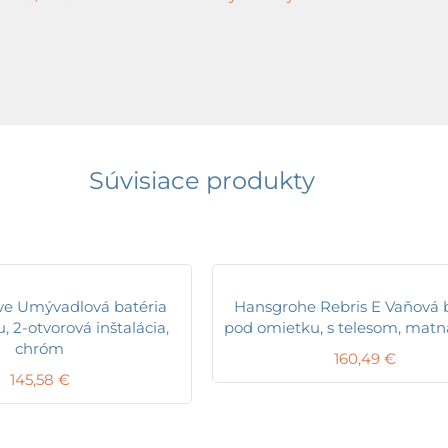
Súvisiace produkty
ve Umývadlová batéria
Hansgrohe Rebris E Vaňová b
 2-otvorová inštalácia,
pod omietku, s telesom, matn
chróm
160,49
€
145,58
€