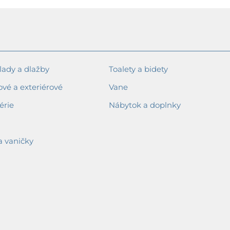
ady a dlažby
Toalety a bidety
ové a exteriérové
Vane
érie
Nábytok a doplnky
a vaničky