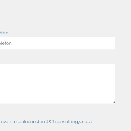
efón
ania spoločnosťou J&J consulting,s.r.o. a