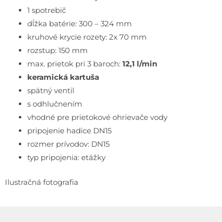
1 spotrebič
dĺžka batérie: 300 – 324 mm
kruhové krycie rozety: 2x 70 mm
rozstup: 150 mm
max. prietok pri 3 baroch:
12,1 l/min
keramická kartuša
spätný ventil
s odhlučnením
vhodné pre prietokové ohrievače vody
pripojenie hadice DN15
rozmer prívodov: DN15
typ pripojenia: etážky
Ilustračná fotografia