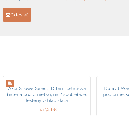
Odoslať
Axor ShowerSelect ID Termostatická
Duravit Wa
batéria pod omietku, na 2 spotrebiče,
pod omietku,
leštený vzhľad zlata
1437,58
€