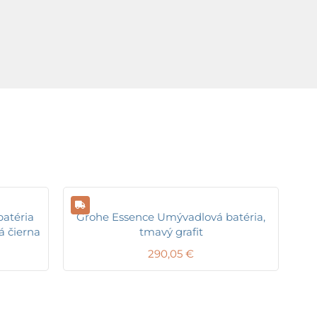
atéria
Grohe Essence Umývadlová batéria,
á čierna
tmavý grafit
290,05
€