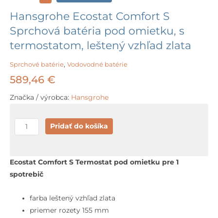
Hansgrohe Ecostat Comfort S
Sprchová batéria pod omietku, s
termostatom, leštený vzhľad zlata
Sprchové batérie
,
Vodovodné batérie
589,46
€
Značka / výrobca:
Hansgrohe
množstvo
Pridať do košíka
Hansgrohe
Ecostat
Comfort
Ecostat Comfort S Termostat pod omietku pre 1
S
spotrebič
Sprchová
batéria
farba leštený vzhľad zlata
pod
priemer rozety 155 mm