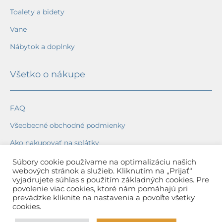
Toalety a bidety
Vane
Nábytok a doplnky
Všetko o nákupe
FAQ
Všeobecné obchodné podmienky
Ako nakupovať na splátky
Ochrana osobných údajov
Súbory cookie používame na optimalizáciu našich
webových stránok a služieb. Kliknutím na „Prijať“
Reklamačný poriadok
vyjadrujete súhlas s použitím základných cookies. Pre
povolenie viac cookies, ktoré nám pomáhajú pri
Spôsob a cena dopravy
prevádzke kliknite na nastavenia a povoľte všetky
cookies.
Dodacie lehoty