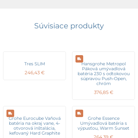
Súvisiace produkty
Tres SLIM
Hansgrohe Metropol
Páková umývadlová
246,43
€
batéria 230 s odtokovou
súpravou Push-Open,
chróm
376,85
€
Grohe Eurocube Vaňová
Grohe Essence
batéria na okraj vane, 4-
Umývadlová batéria s
otvorová inštalácia,
výpusťou, Warm Sunset
kefovaný Hard Graphite
264,39
€