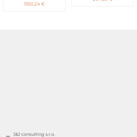
1550,24
€
J&J consulting s.r.o.