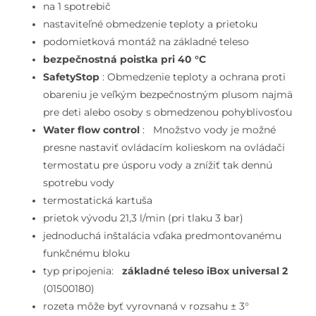
omietku,
na 1 spotrebič
s
nastaviteľné obmedzenie teploty a prietoku
termostatom,
podomietková montáž na základné teleso
leštený
bezpečnostná poistka pri 40 °C
vzhľad
SafetyStop
: Obmedzenie teploty a ochrana proti
zlata
obareniu je veľkým bezpečnostným plusom najmä
pre deti alebo osoby s obmedzenou pohyblivosťou
Water flow control
: Množstvo vody je možné
presne nastaviť ovládacím kolieskom na ovládači
termostatu pre úsporu vody a znížiť tak dennú
spotrebu vody
termostatická kartuša
prietok vývodu 21,3 l/min (pri tlaku 3 bar)
jednoduchá inštalácia vďaka predmontovanému
funkčnému bloku
typ pripojenia:
základné teleso iBox universal 2
(01500180)
rozeta môže byť vyrovnaná v rozsahu ± 3°