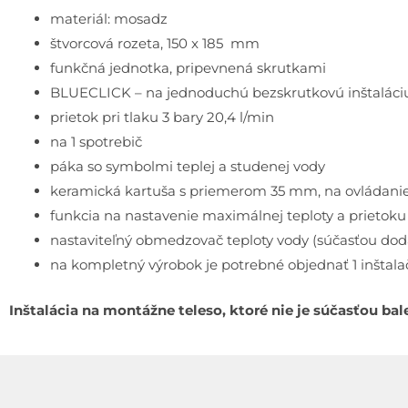
materiál: mosadz
štvorcová rozeta, 150 x 185 mm
funkčná jednotka, pripevnená skrutkami
BLUECLICK – na jednoduchú bezskrutkovú inštaláciu
prietok pri tlaku 3 bary 20,4 l/min
na 1 spotrebič
páka so symbolmi teplej a studenej vody
keramická kartuša s priemerom 35 mm, na ovládanie 
funkcia na nastavenie maximálnej teploty a prietoku
nastaviteľný obmedzovač teploty vody (súčasťou dod
na kompletný výrobok je potrebné objednať 1 inštal
Inštalácia na montážne teleso, ktoré nie je súčasťou bal