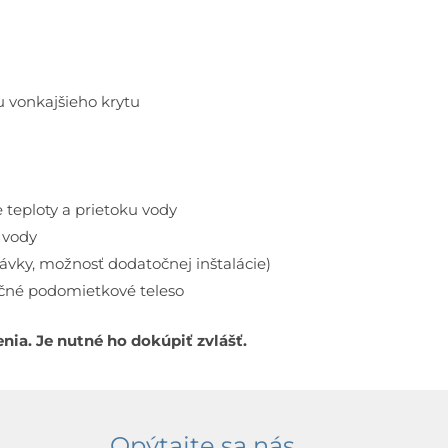
 vonkajšieho krytu
teploty a prietoku vody
 vody
ávky, možnosť dodatočnej inštalácie)
ačné podomietkové teleso
enia. Je nutné ho dokúpiť zvlášť.
Opýtajte sa nás