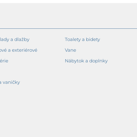
ady a dlažby
Toalety a bidety
ové a exteriérové
Vane
érie
Nábytok a doplnky
a vaničky