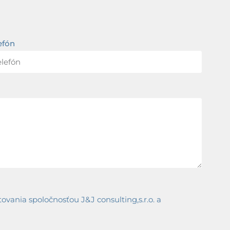
efón
ania spoločnosťou J&J consulting,s.r.o. a