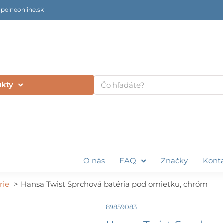
pelneonline.sk
Vyhľadať
ukty
O nás
FAQ
Značky
Kont
rie
Hansa Twist Sprchová batéria pod omietku, chróm
89859083