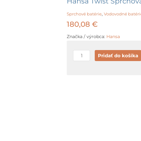
Hansa Twist Sprchov
,
Sprchové batérie
Vodovodné batéri
180,08
€
Značka / výrobca:
Hansa
množstvo
Pridať do košíka
Hansa
Twist
Sprchová
batéria
pod
omietku,
chróm