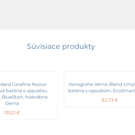
Súvisiace produkty
ndard Cerafine Nuovo
Hansgrohe Vernis Blend Umý
á batéria s výpusťou
batéria s výpustom, EcoSmart
, BlueStart, hodvábna
82,73
€
čierna
133,21
€