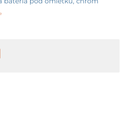
á batéria pod omietku, chróm
e