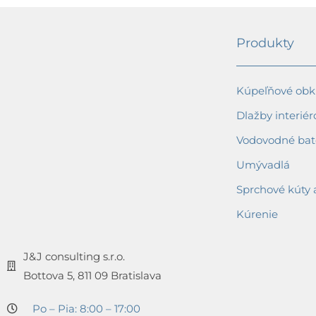
Produkty
Kúpeľňové obkl
Dlažby interiér
Vodovodné bat
Umývadlá
Sprchové kúty 
Kúrenie
J&J consulting s.r.o.
Bottova 5, 811 09 Bratislava
Po – Pia: 8:00 – 17:00