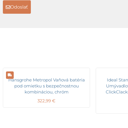
Odoslať
Hansgrohe Metropol Vaňová batéria
Ideal Sta
pod omietku s bezpečnostnou
Umývadlov
kombináciou, chróm
ClickClack
322,99
€