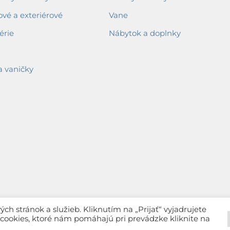
ové a exteriérové
Vane
érie
Nábytok a doplnky
a vaničky
h stránok a služieb. Kliknutím na „Prijať“ vyjadrujete
c cookies, ktoré nám pomáhajú pri prevádzke kliknite na