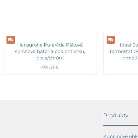
Hansgrohe PuraVida Páková
Ideal S
sprchová batéria pod omietku,
Termostatic
biela/chróm
omietk
491,53
€
Produkty
Kúpeľňové obkl