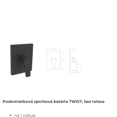
Podomietková sprchová batéria TWIST, bez telesa
na 1 výstup