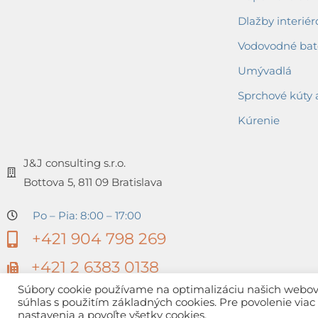
Dlažby interiér
Vodovodné bat
Umývadlá
Sprchové kúty 
Kúrenie
J&J consulting s.r.o.
Bottova 5, 811 09 Bratislava
Po – Pia: 8:00 – 17:00
+421 904 798 269
+421 2 6383 0138
Súbory cookie používame na optimalizáciu našich webovýc
súhlas s použitím základných cookies. Pre povolenie via
nastavenia a povoľte všetky cookies.