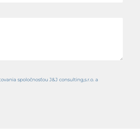
ania spoločnosťou J&J consulting,s.r.o. a