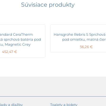
Súvisiace produkty
tandard CeraTherm
Hansgrohe Rebris S Sprchová 
ká sprchová batéria pod
pod omietku, matná čie
u, Magnetic Grey
56,26
€
452,47
€
ady a dlažby
Toalety a bidety