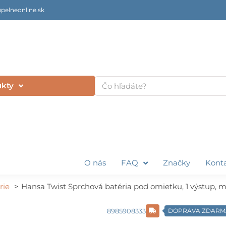
pelneonline.sk
Vyhľadať
ukty
O nás
FAQ
Značky
Kont
rie
Hansa Twist Sprchová batéria pod omietku, 1 výstup, 
8985908333
DOPRAVA ZDARM