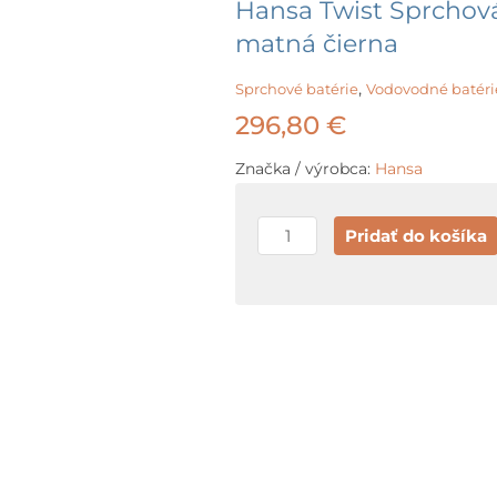
Hansa Twist Sprchová
matná čierna
,
Sprchové batérie
Vodovodné batéri
296,80
€
Značka / výrobca:
Hansa
množstvo
Pridať do košíka
Hansa
Twist
Sprchová
batéria
pod
omietku,
1
výstup,