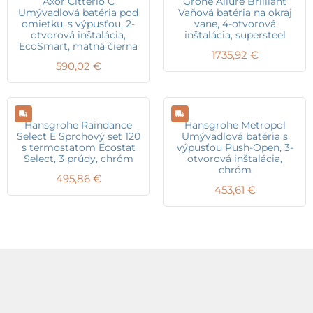
Axor Citterio C
Grohe Allure Brilliant
Umývadlová batéria pod
Vaňová batéria na okraj
omietku, s výpusťou, 2-
vane, 4-otvorová
otvorová inštalácia,
inštalácia, supersteel
EcoSmart, matná čierna
1735,92
€
590,02
€
Hansgrohe Raindance
Hansgrohe Metropol
Select E Sprchový set 120
Umývadlová batéria s
s termostatom Ecostat
výpusťou Push-Open, 3-
Select, 3 prúdy, chróm
otvorová inštalácia,
chróm
495,86
€
453,61
€