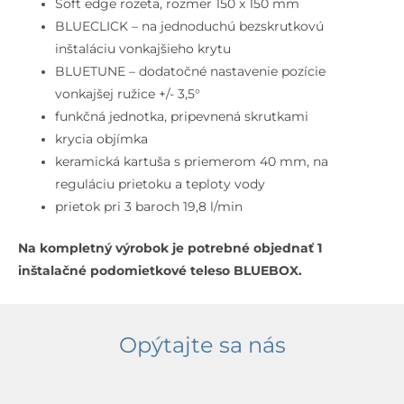
Soft edge rozeta, rozmer 150 x 150 mm
BLUECLICK – na jednoduchú bezskrutkovú
inštaláciu vonkajšieho krytu
BLUETUNE – dodatočné nastavenie pozície
vonkajšej ružice +/- 3,5°
funkčná jednotka, pripevnená skrutkami
krycia objímka
keramická kartuša s priemerom 40 mm, na
reguláciu prietoku a teploty vody
prietok pri 3 baroch 19,8 l/min
Na kompletný výrobok je potrebné objednať 1
inštalačné podomietkové teleso BLUEBOX.
Opýtajte sa nás