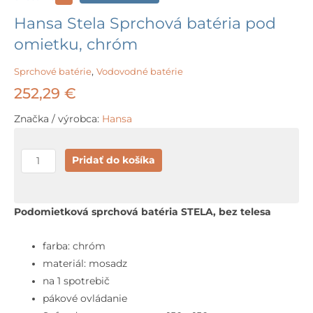
Hansa Stela Sprchová batéria pod
omietku, chróm
Sprchové batérie
,
Vodovodné batérie
252,29
€
Značka / výrobca:
Hansa
množstvo
Pridať do košíka
Hansa
Stela
Sprchová
Podomietková sprchová batéria STELA, bez telesa
batéria
pod
farba: chróm
omietku,
materiál: mosadz
chróm
na 1 spotrebič
pákové ovládanie