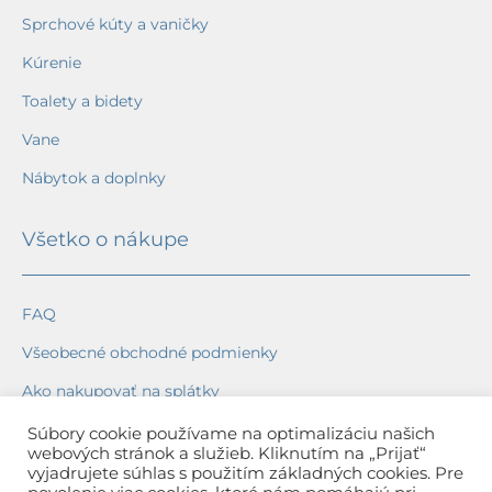
Sprchové kúty a vaničky
Kúrenie
Toalety a bidety
Vane
Nábytok a doplnky
Všetko o nákupe
FAQ
Všeobecné obchodné podmienky
Ako nakupovať na splátky
Ochrana osobných údajov
Súbory cookie používame na optimalizáciu našich
webových stránok a služieb. Kliknutím na „Prijať“
Reklamačný poriadok
vyjadrujete súhlas s použitím základných cookies. Pre