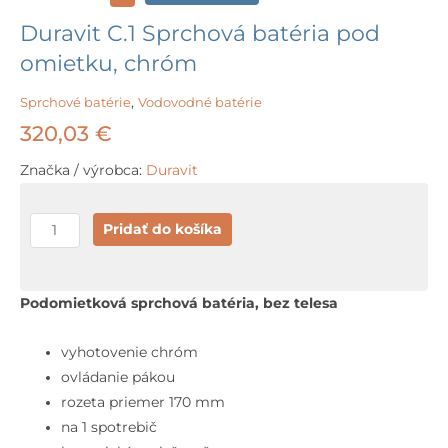
Duravit C.1 Sprchová batéria pod
omietku, chróm
Sprchové batérie
,
Vodovodné batérie
320,03
€
Značka / výrobca:
Duravit
množstvo
Pridať do košíka
Duravit
C.1
Sprchová
Podomietková sprchová batéria, bez telesa
batéria
pod
vyhotovenie chróm
omietku,
ovládanie pákou
chróm
rozeta priemer 170 mm
na 1 spotrebič