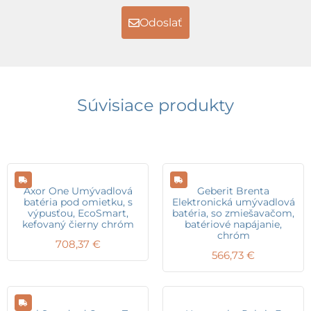
Odoslať
Súvisiace produkty
Axor One Umývadlová
Geberit Brenta
batéria pod omietku, s
Elektronická umývadlová
výpusťou, EcoSmart,
batéria, so zmiešavačom,
kefovaný čierny chróm
batériové napájanie,
chróm
708,37
€
566,73
€