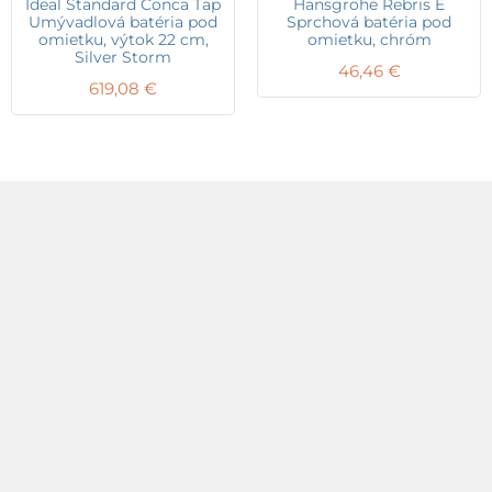
Ideal Standard Conca Tap
Hansgrohe Rebris E
Umývadlová batéria pod
Sprchová batéria pod
omietku, výtok 22 cm,
omietku, chróm
Silver Storm
46,46
€
619,08
€