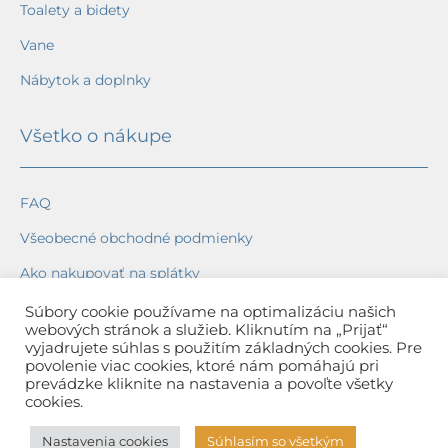
Toalety a bidety
Vane
Nábytok a doplnky
Všetko o nákupe
FAQ
Všeobecné obchodné podmienky
Ako nakupovať na splátky
Ochrana osobných údajov
Súbory cookie používame na optimalizáciu našich
webových stránok a služieb. Kliknutím na „Prijať“
Reklamačný poriadok
vyjadrujete súhlas s použitím základných cookies. Pre
povolenie viac cookies, ktoré nám pomáhajú pri
Spôsob a cena dopravy
prevádzke kliknite na nastavenia a povoľte všetky
cookies.
Dodacie lehoty
Nastavenia cookies
Súhlasím so všetkým