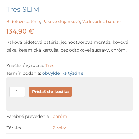
Tres SLIM
Bidetové batérie
,
Pákové stojánkové
,
Vodovodné batérie
134,90
€
Páková bidetová batéria, jednootvorová montáž, kovová
páka, keramická kartuša, bez odtokovej súpravy, chróm.
Značka / výrobca:
Tres
Termín dodania:
obvykle 1-3 týždne
množstvo
Pridať do košíka
Tres
SLIM
Farebné prevedenie
chróm
Záruka
2 roky