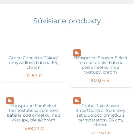
Súvisiace produkty
Grohe Concetto Páková
Hansgrohe Shower Select
umývadlová batéria ES,
Termostatická batéria
chróm
pod omietku, na 2
výstupy, chróm
112,87
€
1031,64
€
Hansgrohe RainSelect
Grohe Rainshower
Termostatická sprchová
SmartControl Sprchový
batéria pod omietku, na 3
set Duo pod omietku s
výstupy, biela/chróm
termostatom, 36 cm,
chróm
1468,73
€
1402,93
€