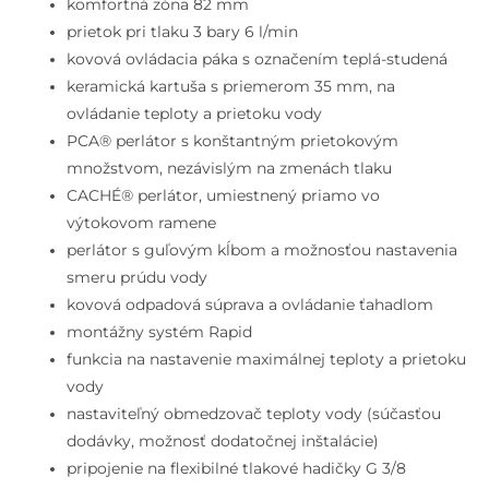
komfortná zóna 82 mm
prietok pri tlaku 3 bary 6 l/min
kovová ovládacia páka s označením teplá-studená
keramická kartuša s priemerom 35 mm, na
ovládanie teploty a prietoku vody
PCA® perlátor s konštantným prietokovým
množstvom, nezávislým na zmenách tlaku
CACHÉ® perlátor, umiestnený priamo vo
výtokovom ramene
perlátor s guľovým kĺbom a možnosťou nastavenia
smeru prúdu vody
kovová odpadová súprava a ovládanie ťahadlom
montážny systém Rapid
funkcia na nastavenie maximálnej teploty a prietoku
vody
nastaviteľný obmedzovač teploty vody (súčasťou
dodávky, možnosť dodatočnej inštalácie)
pripojenie na flexibilné tlakové hadičky G 3/8