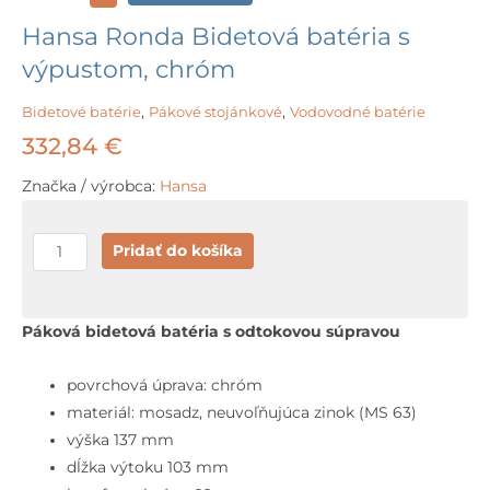
Hansa Ronda Bidetová batéria s
výpustom, chróm
Bidetové batérie
,
Pákové stojánkové
,
Vodovodné batérie
332,84
€
Značka / výrobca:
Hansa
množstvo
Pridať do košíka
Hansa
Ronda
Bidetová
Páková bidetová batéria s odtokovou súpravou
batéria
s
povrchová úprava: chróm
výpustom,
materiál: mosadz, neuvoľňujúca zinok (MS 63)
chróm
výška 137 mm
dĺžka výtoku 103 mm