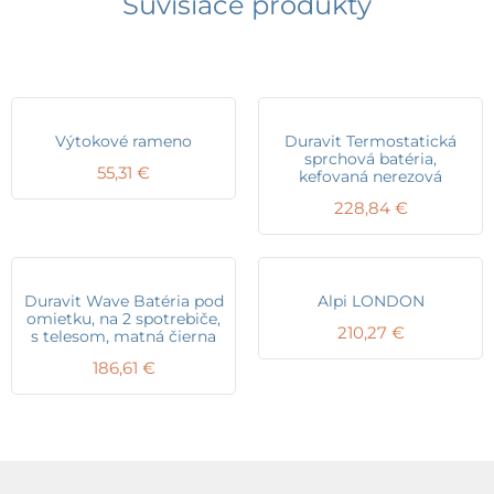
Súvisiace produkty
Výtokové rameno
Duravit Termostatická
sprchová batéria,
55,31
€
kefovaná nerezová
228,84
€
Duravit Wave Batéria pod
Alpi LONDON
omietku, na 2 spotrebiče,
210,27
€
s telesom, matná čierna
186,61
€