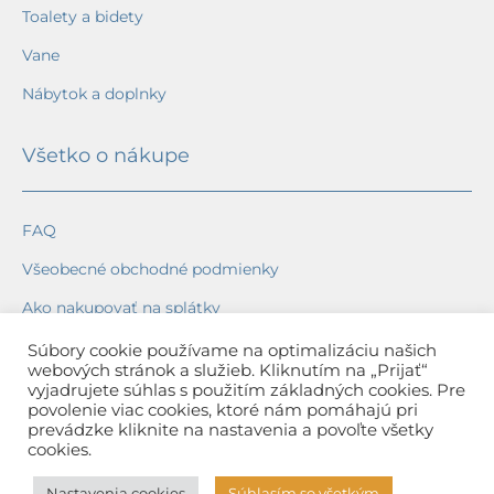
Toalety a bidety
Vane
Nábytok a doplnky
Všetko o nákupe
FAQ
Všeobecné obchodné podmienky
Ako nakupovať na splátky
Ochrana osobných údajov
Súbory cookie používame na optimalizáciu našich
webových stránok a služieb. Kliknutím na „Prijať“
Reklamačný poriadok
vyjadrujete súhlas s použitím základných cookies. Pre
povolenie viac cookies, ktoré nám pomáhajú pri
Spôsob a cena dopravy
prevádzke kliknite na nastavenia a povoľte všetky
cookies.
Dodacie lehoty
Nastavenia cookies
Súhlasím so všetkým