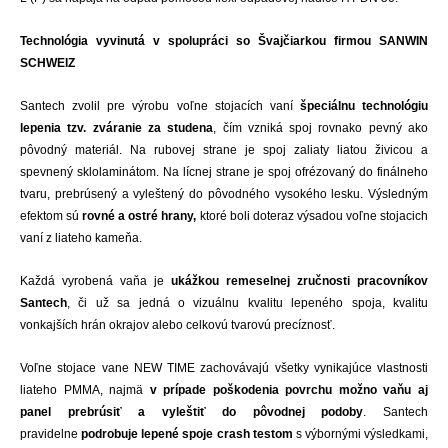
Technológia vyvinutá v spolupráci so Švajčiarkou firmou SANWIN
SCHWEIZ
Santech zvolil pre výrobu voľne stojacích vaní
špeciálnu technológiu
lepenia tzv. zváranie za studena
, čím vzniká spoj rovnako pevný ako
pôvodný materiál. Na rubovej strane je spoj zaliaty liatou živicou a
spevnený sklolaminátom. Na lícnej strane je spoj ofrézovaný do finálneho
tvaru, prebrúsený a vyleštený do pôvodného vysokého lesku. Výsledným
efektom sú
rovné a ostré hrany,
ktoré boli doteraz výsadou voľne stojacich
vaní z liateho kameňa.
Každá vyrobená vaňa je
ukážkou remeselnej zručnosti pracovníkov
Santech
, či už sa jedná o vizuálnu kvalitu lepeného spoja, kvalitu
vonkajších hrán okrajov alebo celkovú tvarovú precíznosť.
Voľne stojace vane NEW TIME zachovávajú všetky vynikajúce vlastnosti
liateho PMMA, najmä
v prípade poškodenia povrchu možno vaňu aj
panel prebrúsiť a vyleštiť do pôvodnej podoby
. Santech
pravidelne
podrobuje lepené spoje crash testom
s výbornými výsledkami,