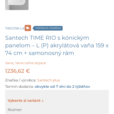
TIRIO159-LK
DOPRAVA ZDARMA
Santech TIME RIO s kónickým
panelom – L (P) akrylátová vaňa 159 x
74 cm + samonosný rám
Vane
,
Vane voľne stojace
1236,62
€
Značka / výrobca:
Santech plus
Termín dodania:
obvykle od 7 dní do 2 týždňov
množstvo
Santech
Rozmer
TIME