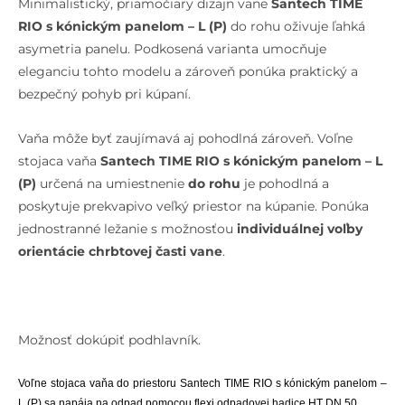
Minimalistický, priamočiary dizajn vane
Santech TIME
RIO s kónickým panelom – L (P)
do rohu oživuje ľahká
asymetria panelu. Podkosená varianta umocňuje
eleganciu tohto modelu a zároveň ponúka praktický a
bezpečný pohyb pri kúpaní.
Vaňa môže byť zaujímavá aj pohodlná zároveň. Voľne
stojaca vaňa
Santech TIME RIO s kónickým panelom – L
(P)
určená na umiestnenie
do rohu
je pohodlná a
poskytuje prekvapivo veľký priestor na kúpanie. Ponúka
jednostranné ležanie s možnosťou
individuálnej voľby
orientácie chrbtovej časti vane
.
Možnosť dokúpiť podhlavník.
Voľne stojaca vaňa do priestoru Santech
TIME RIO s kónickým panelom –
L (P) sa napája na odpad pomocou flexi odpadovej hadice HT DN 50.