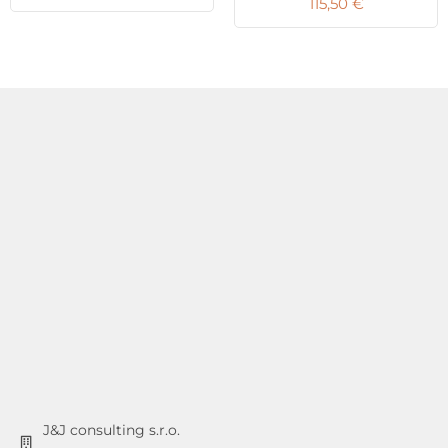
115,50
€
J&J consulting s.r.o.