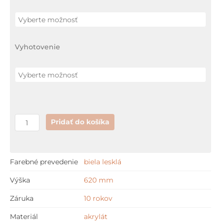
RIO
s
kónickým
Vyhotovenie
panelom
-
L
(P)
akrylátová
vaňa
159
Pridať do košíka
x
74
cm
Farebné prevedenie
biela lesklá
+
Výška
620 mm
samonosný
rám
Záruka
10 rokov
Materiál
akrylát