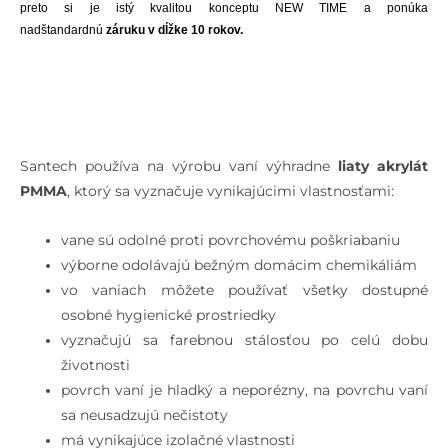
preto si je istý kvalitou konceptu NEW TIME a ponúka
nadštandardnú
záruku v dĺžke 10 rokov.
Santech používa na výrobu vaní výhradne
liaty akrylát
PMMA
, ktorý sa vyznačuje vynikajúcimi vlastnosťami:
vane sú odolné proti povrchovému poškriabaniu
výborne odolávajú bežným domácim chemikáliám
vo vaniach môžete používať všetky dostupné
osobné hygienické prostriedky
vyznačujú sa farebnou stálosťou po celú dobu
životnosti
povrch vaní je hladký a neporézny, na povrchu vaní
sa neusadzujú nečistoty
má vynikajúce izolačné vlastnosti