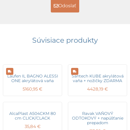
Odoslať
Súvisiace produkty
Laufen IL BAGNO ALESSI
Santech KUBE akrylátová
ONE akrylátová vaňa
vaňa + nožičky ZDARMA
5160,95
€
4428,19
€
AlcaPlast A504CKM 80
Ravak VAŇOVÝ
cm CLICK/CLACK
ODTOKOVÝ + napúšťanie
prepadom
35,84
€