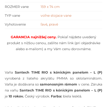
ROZMER vane
159 x 74 cm
TYP vane
voľne stojace vane
Vyhotovenie
ľavé
,
pravé
GARANCIA najnižšej cen
y.
Pokiaľ nájdete uvedený
produkt s nižšou cenou, zašlite nám link (pri objednávke
alebo e-mailom) a my Vám cenu dorovnáme.
Vaňa
Santech TIME RIO s kónickým panelom – L (P)
vyrobená z liateho akrylátu PMMA so sklolaminátom.
Vaňa je dodávana so
samonosným rámom
v cene. Záruka
na vaňu
Santech TIME RIO s kónickým panelom – L (P)
je
10 rokov.
Český výrobok.
Farba:
biela lesklá.