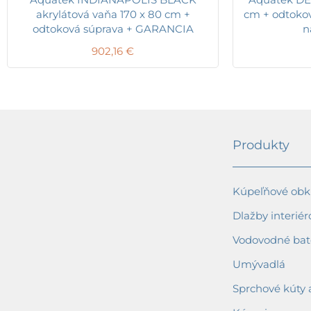
akrylátová vaňa 170 x 80 cm +
cm + odtoko
odtoková súprava + GARANCIA
n
902,16
€
Produkty
Kúpeľňové obkl
Dlažby interiér
Vodovodné bat
Umývadlá
Sprchové kúty 