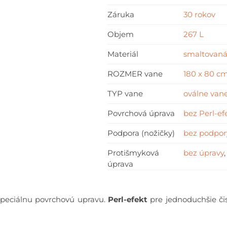
Záruka
30 rokov
Objem
267 L
Materiál
smaltovaná
ROZMER vane
180 x 80 c
TYP vane
oválne van
Povrchová úprava
bez Perl-ef
Podpora (nožičky)
bez podpor
Protišmyková
bez úpravy
úprava
špeciálnu povrchovú upravu.
Perl-efekt
pre jednoduchšie č