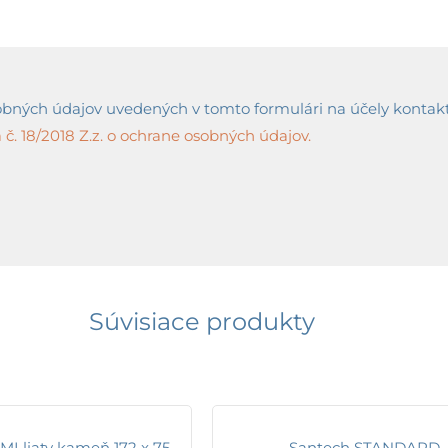
ných údajov uvedených v tomto formulári na účely kontaktov
č. 18/2018 Z.z. o ochrane osobných údajov.
Súvisiace produkty
I liaty kameň 172 x 75
Santech STANDARD