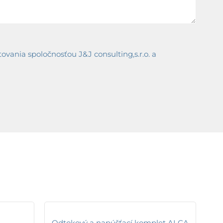
ania spoločnosťou J&J consulting,s.r.o. a
Odtokový a napúšťací komplet ALCA