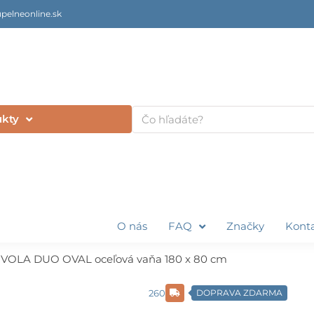
pelneonline.sk
Vyhľadať
ukty
O nás
FAQ
Značky
Kont
VOLA DUO OVAL oceľová vaňa 180 x 80 cm
260
DOPRAVA ZDARMA