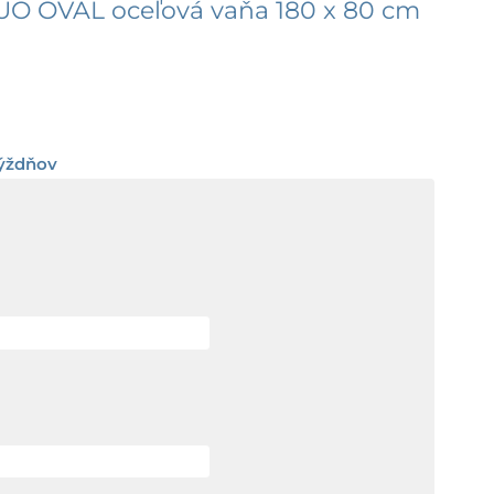
O OVAL oceľová vaňa 180 x 80 cm
Price
range:
týždňov
918,00 €
through
1185,00 €