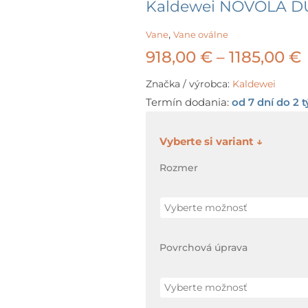
Kaldewei NOVOLA DU
,
Vane
Vane oválne
918,00
€
–
1185,00
€
Značka / výrobca:
Kaldewei
Termín dodania:
od 7 dní do 2 
množstvo
Kaldewei
Rozmer
NOVOLA
DUO
OVAL
oceľová
Povrchová úprava
vaňa
180
x
80