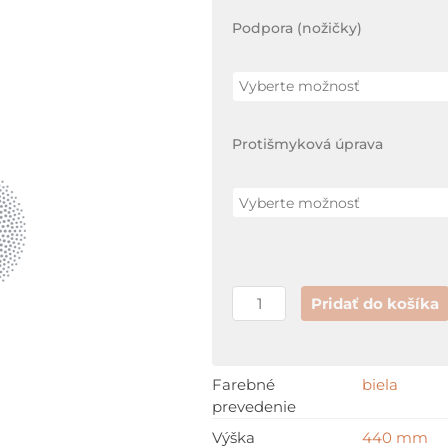
cm
Podpora (nožičky)
Protišmyková úprava
Pridať do košíka
Farebné
biela
prevedenie
Výška
440 mm