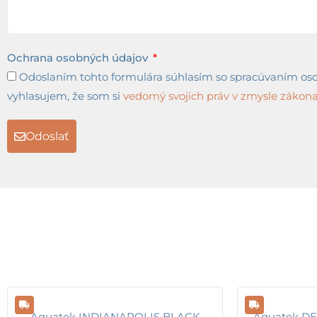
Ochrana osobných údajov
Odoslaním tohto formulára súhlasím so spracúvaním osob
vyhlasujem, že som si
vedomý svojich práv v zmysle zákona 
Odoslať
Aquatek INDIANAPOLIS BLACK
Aquatek DEM