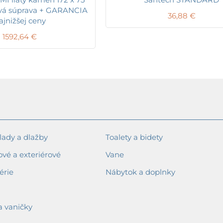
vá súprava + GARANCIA
36,88
€
ajnižšej ceny
1592,64
€
ady a dlažby
Toalety a bidety
ové a exteriérové
Vane
érie
Nábytok a doplnky
a vaničky