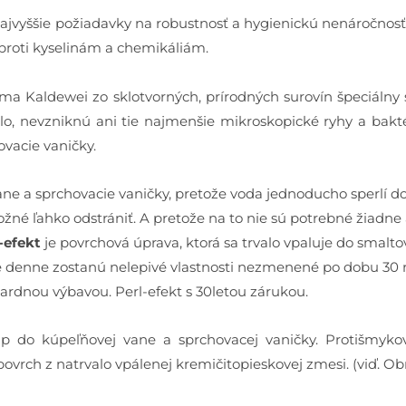
najvyššie požiadavky na robustnosť a hygienickú nenáročnosť
 proti kyselinám a chemikáliám.
irma Kaldewei zo sklotvorných, prírodných surovín špeciáln
 nevzniknú ani tie najmenšie mikroskopické ryhy a baktéri
ovacie vaničky.
ane a sprchovacie vaničky, pretože voda jednoducho sperlí do
é ľahko odstrániť. A pretože na to nie sú potrebné žiadne a
-efekt
je povrchová úprava, ktorá sa trvalo vpaluje do smalt
anie denne zostanú nelepivé vlastnosti nezmenené po dobu 30 
dardnou výbavou. Perl-efekt s 30letou zárukou.
p do kúpeľňovej vane a sprchovacej vaničky. Protišmykov
vrch z natrvalo vpálenej kremičitopieskovej zmesi. (viď. Obr