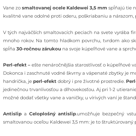
Vane zo
smaltovanej ocele Kaldewei 3,5 mm
spĺňajú tie 
kvalitné vane odolné proti oderu, poškriabaniu a nárazom,
V tých najväčších smaltovacích peciach na svete vyrába f
mnoho rokov. Na tomto hladkom povrchu, tvrdom ako sklo,
spĺňa
30-ročnou zárukou
na svoje kúpeľňové vane a sprch
Perl-efekt
–
ešte nenáročnějšia starostlivosť o kúpeľňové v
Dokonca i zaschnuté vodné škvrny a vápenaté zbytky je možn
handrička, je
perl-efekt
dobrý i pre životné prostredie.
Perl
jedinečnou trvanlivosťou a dlhovekosťou. Aj pri 1-2 utier
možné dodať všetky vane a vaničky, u vírivých vaní je štan
Antislip
a
Celoplošný antislip
.umožňuje bezpečný vstu
smaltovanou oceľou Kaldewei 3,5 mm: je to štruktúrovaný po