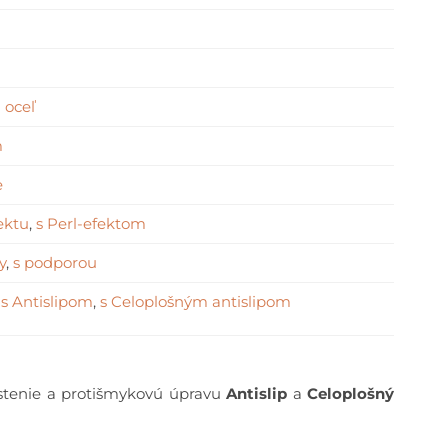
 oceľ
m
e
ektu
,
s Perl-efektom
y
,
s podporou
,
s Antislipom
,
s Celoplošným antislipom
istenie a protišmykovú úpravu
Antislip
a
Celoplošný