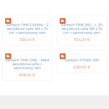
Santech TIME GEMINI – Z
Santech TIME RIO – L (P)
akrylátová vaňa 169 x 74
akrylátová vaňa 159 x 74
cm + samonosný rám
cm + samonosný rám
1334,41
€
1124,20
€
Santech TIME ONE – NIKA
Santech FITNES 300
akrylátová vaňa +
2281,00
€
samonosný rám
908,34
€