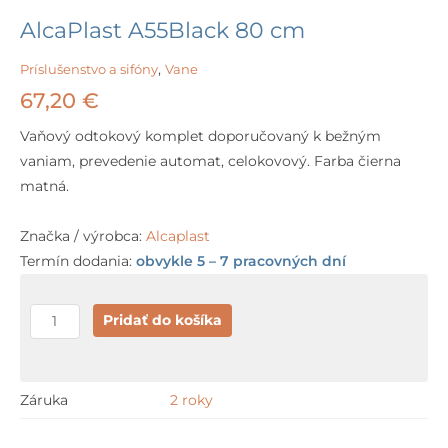
AlcaPlast A55Black 80 cm
Príslušenstvo a sifóny
,
Vane
67,20
€
Vaňový odtokový komplet doporučovaný k bežným
vaniam, prevedenie automat, celokovový. Farba čierna
matná.
Značka / výrobca:
Alcaplast
Termín dodania:
obvykle 5 – 7 pracovných dní
množstvo
Pridať do košíka
AlcaPlast
A55Black
80
Záruka
2 roky
cm