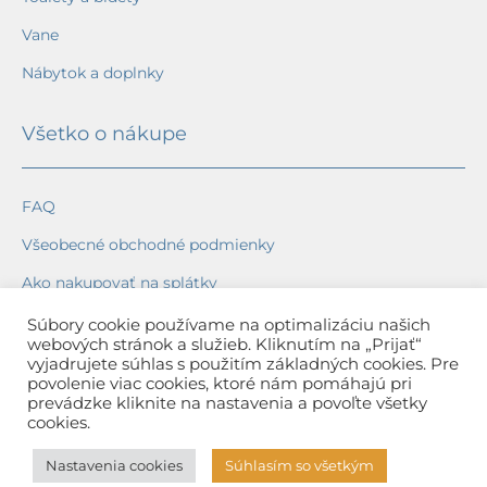
Vane
Nábytok a doplnky
Všetko o nákupe
FAQ
Všeobecné obchodné podmienky
Ako nakupovať na splátky
Ochrana osobných údajov
Súbory cookie používame na optimalizáciu našich
webových stránok a služieb. Kliknutím na „Prijať“
Reklamačný poriadok
vyjadrujete súhlas s použitím základných cookies. Pre
povolenie viac cookies, ktoré nám pomáhajú pri
Spôsob a cena dopravy
prevádzke kliknite na nastavenia a povoľte všetky
cookies.
Dodacie lehoty
Nastavenia cookies
Súhlasím so všetkým
Spôsob platby