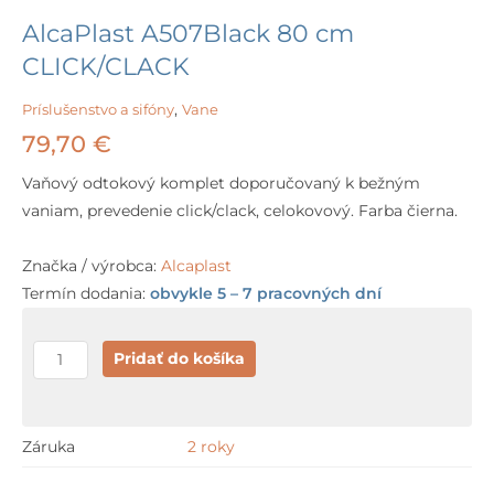
AlcaPlast A507Black 80 cm
CLICK/CLACK
Príslušenstvo a sifóny
,
Vane
79,70
€
Vaňový odtokový komplet doporučovaný k bežným
vaniam, prevedenie click/clack, celokovový. Farba čierna.
Značka / výrobca:
Alcaplast
Termín dodania:
obvykle 5 – 7 pracovných dní
množstvo
Pridať do košíka
AlcaPlast
A507Black
80
Záruka
2 roky
cm
CLICK/CLACK