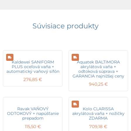
Súvisiace produkty
Kaldewei SANIFORM
Aquatek BALTIMORA
PLUS oceľová vaňa +
akrylátová vaňa +
automatický vaňový sifón
odtoková súprava +
GARANCIA najnižšej ceny
276,85
€
940,25
€
Ravak VAŇOVÝ
Kolo CLARISSA
ODTOKOVÝ + napúšťanie
akrylátová vaňa + nožičky
prepadom
ZDARMA
115,50
€
709,18
€