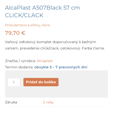
AlcaPlast A507Black 57 cm
CLICK/CLACK
Príslušenstvo a sifóny
,
Vane
79,70
€
Vaňový odtokový komplet doporučovaný k bežným
vaniam, prevedenie click/clack, celokovový. Farba čierna.
Značka / výrobca:
Alcaplast
Termín dodania:
obvykle 5 – 7 pracovných dní
množstvo
Pridať do košíka
AlcaPlast
A507Black
57
Záruka
2 roky
cm
CLICK/CLACK