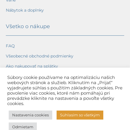
Nábytok a doplnky
Všetko o nákupe
FAQ
Všeobecné obchodné podmienky
Ako nakupovať na splátky
Ochrana osobných údajov
Súbory cookie používame na optimalizáciu našich
webových stránok a služieb. Kliknutím na „Prijať“
Reklamačný poriadok
vyjadrujete súhlas s použitím základných cookies. Pre
povolenie viac cookies, ktoré nám pomáhajú pri
Spôsob a cena dopravy
prevádzke kliknite na nastavenia a povoľte všetky
cookies.
Dodacie lehoty
Nastavenia cookies
Súhlasím so všetkým
Spôsob platby
Odmietam
Záruka na tovar