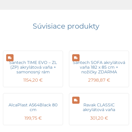
Súvisiace produkty
Santech TIME EVO – ZL
Santech SOFA akrylátová
(ZP) akrylátová vaňa +
vaňa 182 x 85 cm +
samonosný rám
nožičky ZDARMA
1154,20
€
2798,87
€
AlcaPlast A564Black 80
Ravak CLASSIC
cm
akrylátová vaňa
199,75
€
301,20
€