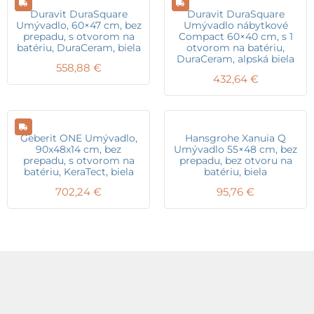
Duravit DuraSquare
Duravit DuraSquare
Umývadlo, 60×47 cm, bez
Umývadlo nábytkové
prepadu, s otvorom na
Compact 60×40 cm, s 1
batériu, DuraCeram, biela
otvorom na batériu,
DuraCeram, alpská biela
558,88
€
432,64
€
Geberit ONE Umývadlo,
Hansgrohe Xanuia Q
90x48x14 cm, bez
Umývadlo 55×48 cm, bez
prepadu, s otvorom na
prepadu, bez otvoru na
batériu, KeraTect, biela
batériu, biela
702,24
€
95,76
€