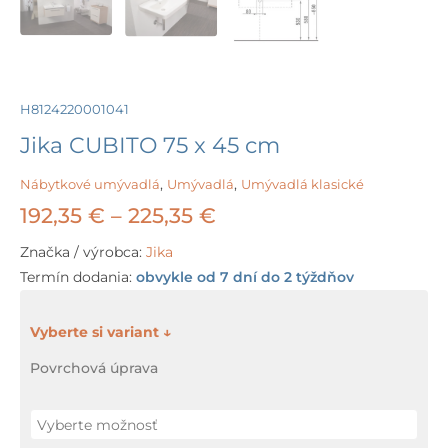
H8124220001041
Jika CUBITO 75 x 45 cm
Nábytkové umývadlá
,
Umývadlá
,
Umývadlá klasické
Price
192,35
€
–
225,35
€
range:
Značka / výrobca:
Jika
Termín dodania:
obvykle od 7 dní do 2 týždňov
192,35 €
through
množstvo
Jika
225,35 €
Povrchová úprava
CUBITO
75
x