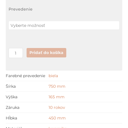
45
Prevedenie
cm
Pridať do košíka
Farebné prevedenie
biela
Šírka
750 mm
Výška
165 mm
Záruka
10 rokov
Hĺbka
450 mm