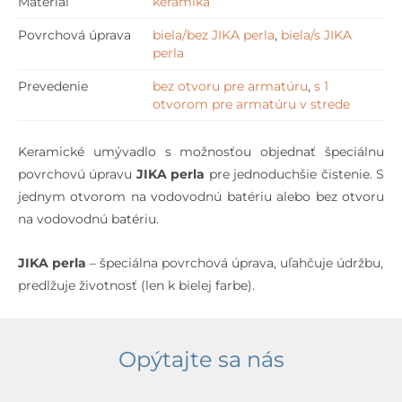
Materiál
keramika
Povrchová úprava
biela/bez JIKA perla
,
biela/s JIKA
perla
Prevedenie
bez otvoru pre armatúru
,
s 1
otvorom pre armatúru v strede
Keramické umývadlo s možnosťou objednať špeciálnu
povrchovú úpravu
JIKA perla
pre jednoduchšie čistenie. S
jednym otvorom na vodovodnú batériu alebo bez otvoru
na vodovodnú batériu.
JIKA perla
– špeciálna povrchová úprava, uľahčuje údržbu,
predlžuje životnosť (len k bielej farbe).
Opýtajte sa nás