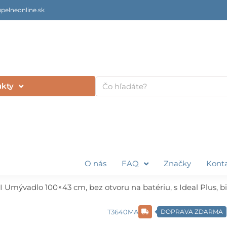
pelneonline.sk
Vyhľadať
ukty
O nás
FAQ
Značky
Kont
I Umývadlo 100×43 cm, bez otvoru na batériu, s Ideal Plus, bi
T3640MA
DOPRAVA ZDARMA