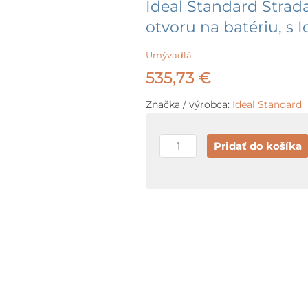
Ideal Standard Strad
otvoru na batériu, s I
Umývadlá
535,73
€
Značka / výrobca:
Ideal Standard
množstvo
Pridať do košíka
Ideal
Standard
Strada
II
Umývadlo
100x43
cm,
bez