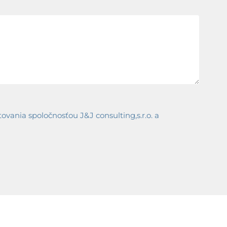
ania spoločnosťou J&J consulting,s.r.o. a