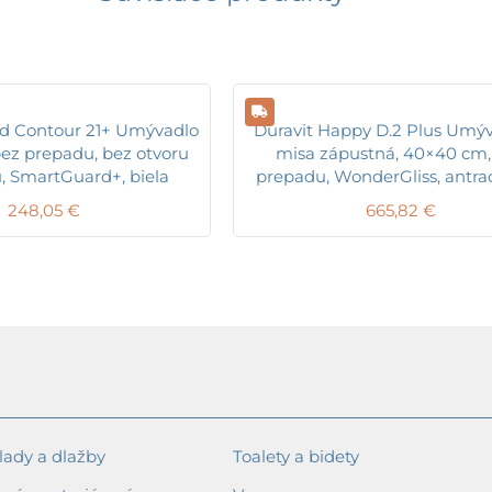
rd Contour 21+ Umývadlo
Duravit Happy D.2 Plus Umý
ez prepadu, bez otvoru
misa zápustná, 40×40 cm,
u, SmartGuard+, biela
prepadu, WonderGliss, antra
248,05
€
665,82
€
ady a dlažby
Toalety a bidety