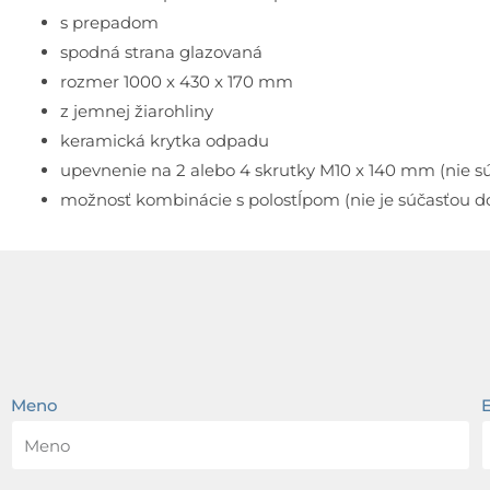
s prepadom
spodná strana glazovaná
rozmer 1000 x 430 x 170 mm
z jemnej žiarohliny
keramická krytka odpadu
upevnenie na 2 alebo 4 skrutky M10 x 140 mm (nie s
možnosť kombinácie s polostĺpom (nie je súčasťou d
Meno