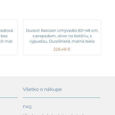
vadlová
Duravit Balcoon Umývadlo 80×48 cm,
 bez
s prepadom, otvor na batériu, s
cit mat
výpusťou, DuraShield, matná biela
228,48
€
Všetko o nákupe
FAQ