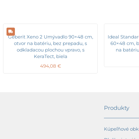
Geberit Xeno 2 Umývadlo 90×48 cm,
Ideal Standa
otvor na batériu, bez prepadu, s
60×48 cm, b
odkladacou plochou vpravo, s
na batéri
KeraTect, biela
494,08
€
Produkty
Kúpeľňové obkl