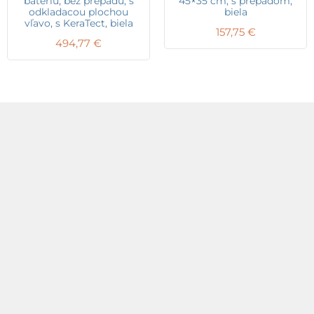
batériu, bez prepadu, s
45×35 cm, s prepadom,
odkladacou plochou
biela
vľavo, s KeraTect, biela
157,75
€
494,77
€