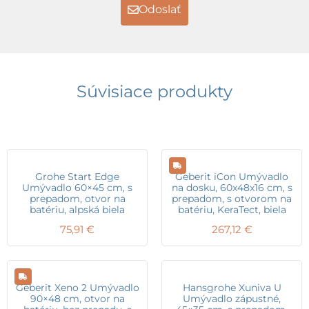
Odoslať
Súvisiace produkty
Grohe Start Edge
Geberit iCon Umývadlo
Umývadlo 60×45 cm, s
na dosku, 60x48x16 cm, s
prepadom, otvor na
prepadom, s otvorom na
batériu, alpská biela
batériu, KeraTect, biela
75,91
€
267,12
€
Geberit Xeno 2 Umývadlo
Hansgrohe Xuniva U
90×48 cm, otvor na
Umývadlo zápustné,