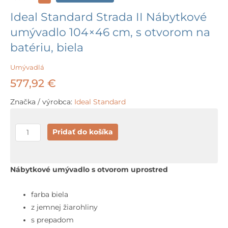
Ideal Standard Strada II Nábytkové
umývadlo 104×46 cm, s otvorom na
batériu, biela
Umývadlá
577,92
€
Značka / výrobca:
Ideal Standard
množstvo
Pridať do košíka
Ideal
Standard
Strada
Nábytkové umývadlo s otvorom uprostred
II
Nábytkové
farba biela
umývadlo
z jemnej žiarohliny
104x46
s prepadom