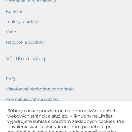
Sprchové kúty a vaničky
Kúrenie
Toalety a bidety
Vane
Nábytok a doplnky
Všetko o nákupe
FAQ
Všeobecné obchodné podmienky
Ako nakupovať na splátky
Ochrana osobných údajov
Súbory cookie používame na optimalizáciu našich
webových stránok a služieb. Kliknutím na „Prijať“
Reklamačný poriadok
vyjadrujete súhlas s použitím základných cookies. Pre
povolenie viac cookies, ktoré nám pomáhajú pri
Spôsob a cena dopravy