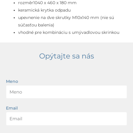
cm,
rozměr1040 x 460 x 180 mm
s
keramická krytka odpadu
otvorom
upevnenie na dve skrutky M10x140 mm (nie sú
na
súčasťou balenia)
batériu,
vhodné pre kombináciu s umývadlovou skrinkou
biela
Opýtajte sa nás
Meno
Email