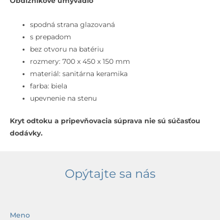
Obdĺžnikové umývadlo
Umývadlo,
70x45
spodná strana glazovaná
cm,
s prepadom
s
bez otvoru na batériu
prepadom,
rozmery: 700 x 450 x 150 mm
bez
materiál: sanitárna keramika
otvoru
farba: biela
na
upevnenie na stenu
batériu,
Kryt odtoku a pripevňovacia súprava nie sú súčasťou
biela
dodávky.
Opýtajte sa nás
Meno