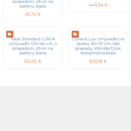
prepadom, otvor na
445,34
€
batériu, biela
95,76
€
Ideal Standard i.Life A
Duravit Luv Umývadlo na
Umývadlo 124×46 cm, s
dosku, 50×35 cm, bez
prepadom, otvor na
prepadu, WonderGliss,
batériu, biela
biela/matná biela
325,92
€
833,18
€