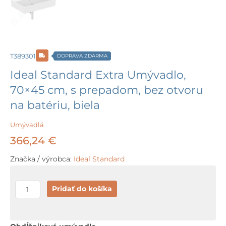
T389301
DOPRAVA ZDARMA
Ideal Standard Extra Umývadlo,
70×45 cm, s prepadom, bez otvoru
na batériu, biela
Umývadlá
366,24
€
Značka / výrobca:
Ideal Standard
množstvo
Pridať do košíka
Ideal
Standard
Extra