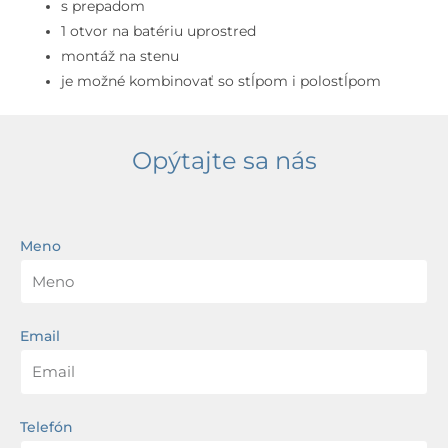
prepadom,
s prepadom
otvor
1 otvor na batériu uprostred
na
montáž na stenu
batériu,
je možné kombinovať so stĺpom i polostĺpom
biela
Opýtajte sa nás
Meno
Email
Telefón