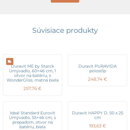
Súvisiace produkty
Duravit ME by Starck
Duravit PURAVIDA
Umývadlo, 60×46 cm, 1
polostĺp
otvor na batériu, s
248,74
€
WonderGliss, matná biela
257,76
€
Ideal Standard Eurovit
Duravit HAPPY D. 50 x 25
Umývadlo, 55×46 cm, s
cm
prepadom, otvor na
193,63
€
batériu, biela