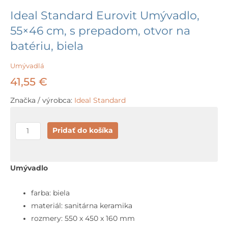
Ideal Standard Eurovit Umývadlo,
55×46 cm, s prepadom, otvor na
batériu, biela
Umývadlá
41,55
€
Značka / výrobca:
Ideal Standard
množstvo
Pridať do košíka
Ideal
Standard
Eurovit
Umývadlo
Umývadlo,
55x46
farba: biela
cm,
materiál: sanitárna keramika
s
rozmery: 550 x 450 x 160 mm