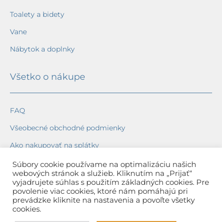
Toalety a bidety
Vane
Nábytok a doplnky
Všetko o nákupe
FAQ
Všeobecné obchodné podmienky
Ako nakupovať na splátky
Ochrana osobných údajov
Súbory cookie používame na optimalizáciu našich
webových stránok a služieb. Kliknutím na „Prijať“
Reklamačný poriadok
vyjadrujete súhlas s použitím základných cookies. Pre
povolenie viac cookies, ktoré nám pomáhajú pri
Spôsob a cena dopravy
prevádzke kliknite na nastavenia a povoľte všetky
cookies.
Dodacie lehoty