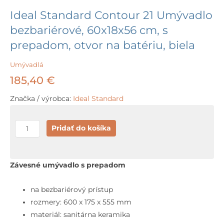
Ideal Standard Contour 21 Umývadlo
bezbariérové, 60x18x56 cm, s
prepadom, otvor na batériu, biela
Umývadlá
185,40
€
Značka / výrobca:
Ideal Standard
množstvo
Pridať do košíka
Ideal
Standard
Contour
Závesné umývadlo s prepadom
21
Umývadlo
na bezbariérový prístup
bezbariérové,
rozmery: 600 x 175 x 555 mm
60x18x56
materiál: sanitárna keramika