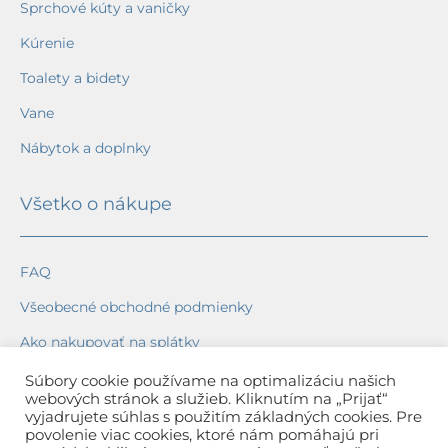
Sprchové kúty a vaničky
Kúrenie
Toalety a bidety
Vane
Nábytok a doplnky
Všetko o nákupe
FAQ
Všeobecné obchodné podmienky
Ako nakupovať na splátky
Ochrana osobných údajov
Súbory cookie používame na optimalizáciu našich
webových stránok a služieb. Kliknutím na „Prijať“
Reklamačný poriadok
vyjadrujete súhlas s použitím základných cookies. Pre
povolenie viac cookies, ktoré nám pomáhajú pri
Spôsob a cena dopravy