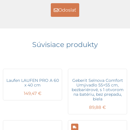
Odoslať
Súvisiace produkty
Laufen LAUFEN PRO A 60
Geberit Selnova Comfort
x 40 cm
Umývadlo 55×55 cm,
bezbariérové, s 1 otvorom
149,47
€
na batériu, bez prepadu,
biela
89,88
€