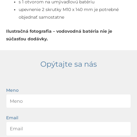
cm,
s 1 otvorom na umývadlovú batériu
s
upevnenie 2 skrutky M10 x 140 mm je potrebné
prepadom,
objednať samostatne
otvor
Ilustračná fotografia – vodovodná batéria nie je
na
súčasťou dodávky.
batériu,
biela
Opýtajte sa nás
Meno
Email