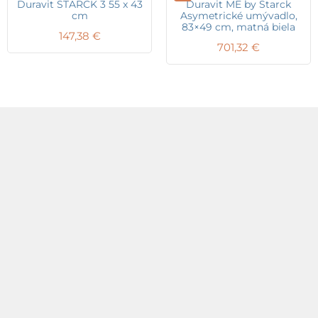
Duravit STARCK 3 55 x 43
Duravit ME by Starck
cm
Asymetrické umývadlo,
83×49 cm, matná biela
147,38
€
701,32
€