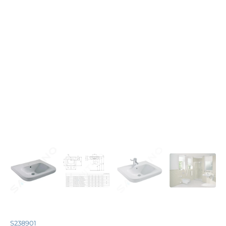
S238901