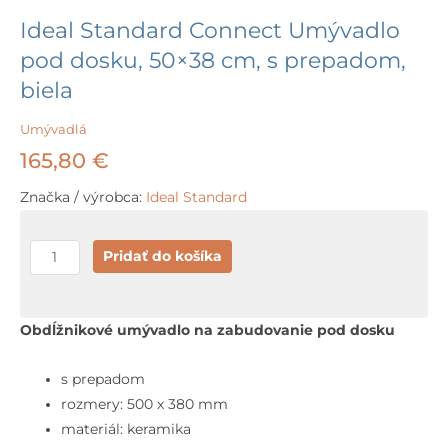
Ideal Standard Connect Umývadlo
pod dosku, 50×38 cm, s prepadom,
biela
Umývadlá
165,80
€
Značka / výrobca:
Ideal Standard
množstvo
Pridať do košíka
Ideal
Standard
Connect
Obdĺžnikové umývadlo na zabudovanie pod dosku
Umývadlo
pod
s prepadom
dosku,
rozmery: 500 x 380 mm
50x38
materiál: keramika