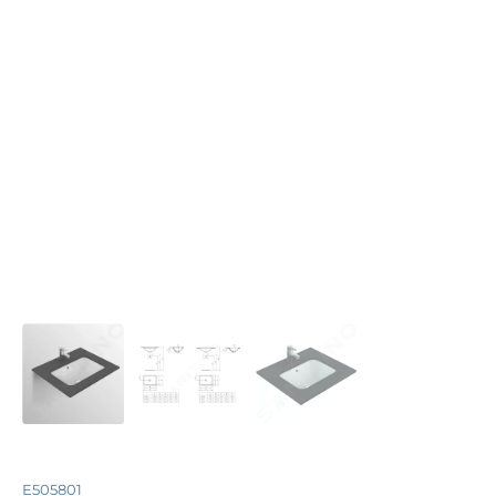
E505801