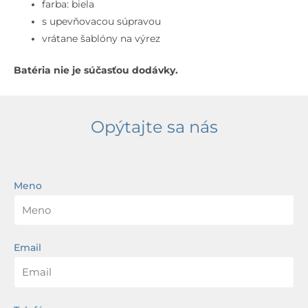
cm,
farba: biela
s
s upevňovacou súpravou
prepadom,
vrátane šablóny na výrez
biela
Batéria nie je súčasťou dodávky.
Opýtajte sa nás
Meno
Email