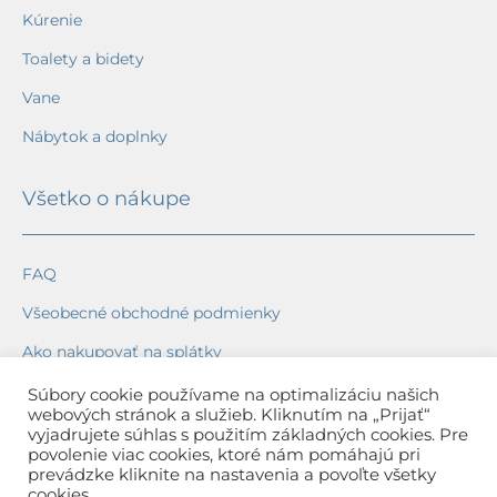
Kúrenie
Toalety a bidety
Vane
Nábytok a doplnky
Všetko o nákupe
FAQ
Všeobecné obchodné podmienky
Ako nakupovať na splátky
Ochrana osobných údajov
Súbory cookie používame na optimalizáciu našich
webových stránok a služieb. Kliknutím na „Prijať“
Reklamačný poriadok
vyjadrujete súhlas s použitím základných cookies. Pre
povolenie viac cookies, ktoré nám pomáhajú pri
Spôsob a cena dopravy
prevádzke kliknite na nastavenia a povoľte všetky
cookies.