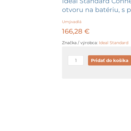
Ideal Standard Conn
otvoru na batériu, s 
Umývadlá
166,28
€
Značka / výrobca:
Ideal Standard
množstvo
Pridať do košíka
Ideal
Standard
Connect
Umývadlo,
60x18x46
cm,
bez
otvoru
na