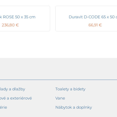
k ROSE 50 x 35 cm
Duravit D-CODE 65 x 50
236,80
€
66,91
€
ady a dlažby
Toalety a bidety
ové a exteriérové
Vane
érie
Nábytok a doplnky