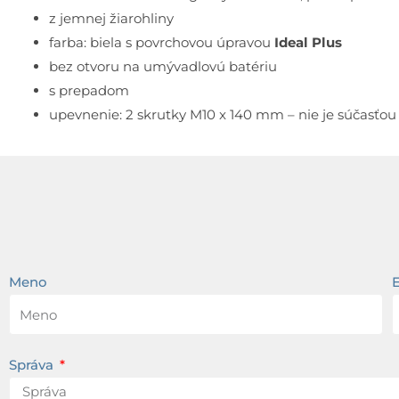
z jemnej žiarohliny
farba: biela s povrchovou úpravou
Ideal Plus
bez otvoru na umývadlovú batériu
s prepadom
upevnenie: 2 skrutky M10 x 140 mm – nie je súčasťou
Meno
Správa