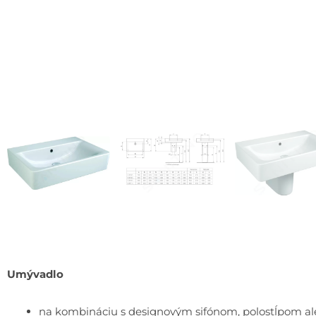
Umývadlo
na kombináciu s designovým sifónom, polostĺpom a