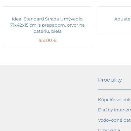
Ideal Standard Strada Umývadlo,
Aquate
71x42x15 cm, s prepadom, otvor na
batériu, biela
189,80
€
Produkty
Kúpeľňové obkl
Dlažby interiér
Vodovodné bat
Umývadlá