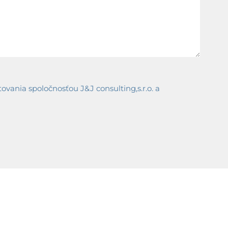
ania spoločnosťou J&J consulting,s.r.o. a