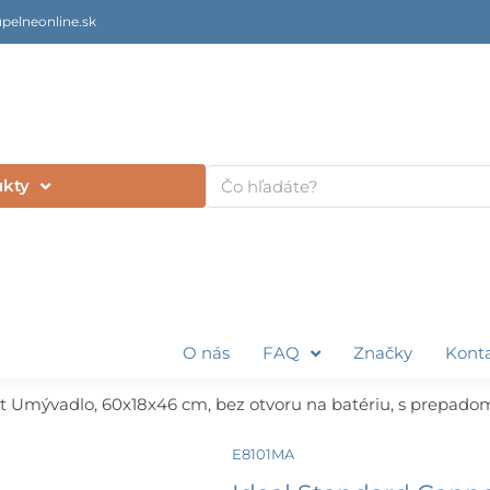
pelneonline.sk
Vyhľadať
ukty
O nás
FAQ
Značky
Kont
 Umývadlo, 60x18x46 cm, bez otvoru na batériu, s prepadom, 
E8101MA