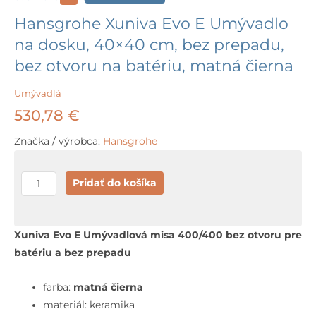
Hansgrohe Xuniva Evo E Umývadlo
na dosku, 40×40 cm, bez prepadu,
bez otvoru na batériu, matná čierna
Umývadlá
530,78
€
Značka / výrobca:
Hansgrohe
množstvo
Pridať do košíka
Hansgrohe
Xuniva
Evo
Xuniva Evo E Umývadlová misa 400/400 bez otvoru pre
E
batériu a bez prepadu
Umývadlo
na
farba:
matná čierna
dosku,
materiál: keramika