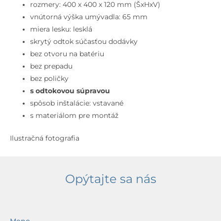
40x40
rozmery: 400 x 400 x 120 mm (ŠxHxV)
cm,
vnútorná výška umývadla: 65 mm
bez
miera lesku: lesklá
prepadu,
skrytý odtok súčasťou dodávky
bez
bez otvoru na batériu
otvoru
bez prepadu
na
bez poličky
batériu,
s odtokovou súpravou
matná
spôsob inštalácie: vstavané
čierna
s materiálom pre montáž
Ilustračná fotografia
Opýtajte sa nás
Meno