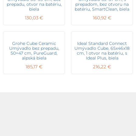
prepadu, otvor na batériu,
prepadom, bez otvoru na
biela
batériu, SmartClean, biela
130,03
€
160,92
€
Grohe Cube Ceramic
Ideal Standard Connect
Umývadlo bez prepadu,
Umývadlo Cube, 65x46x18
50×47 cm, PureGuard,
cm, 1 otvor na batériu, s
alpská biela
Ideal Plus, biela
185,17
€
216,22
€