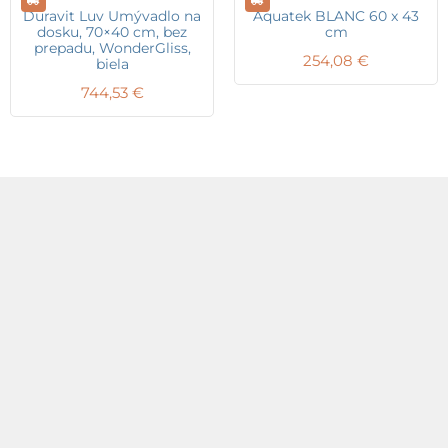
Duravit Luv Umývadlo na
Aquatek BLANC 60 x 43
dosku, 70×40 cm, bez
cm
prepadu, WonderGliss,
254,08
€
biela
744,53
€