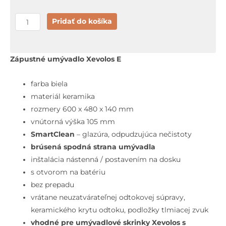
množstvo
Pridať do košíka
Hansgrohe
Xevolos
E
Zápustné umývadlo Xevolos E
Umývadlo
60x48
farba biela
cm,
materiál keramika
bez
rozmery 600 x 480 x 140 mm
prepadu,
vnútorná výška 105 mm
s
SmartClean
– glazúra, odpudzujúca nečistoty
otvorom
brúsená spodná strana umývadla
na
inštalácia nástenná / postavením na dosku
batériu,
s otvorom na batériu
SmartClean,
bez prepadu
biela
vrátane neuzatvárateľnej odtokovej súpravy,
keramického krytu odtoku, podložky tlmiacej zvuk
vhodné pre umývadlové skrinky Xevolos s