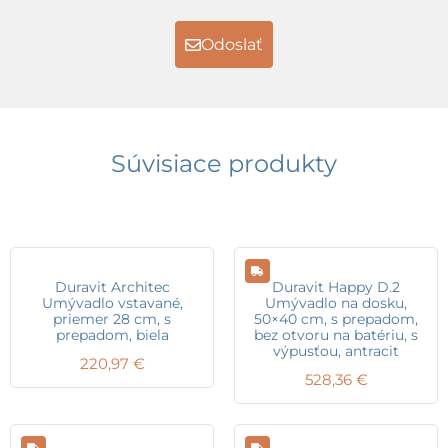
Odoslať
Súvisiace produkty
Duravit Architec
Duravit Happy D.2
Umývadlo vstavané,
Umývadlo na dosku,
priemer 28 cm, s
50×40 cm, s prepadom,
prepadom, biela
bez otvoru na batériu, s
výpusťou, antracit
220,97
€
528,36
€