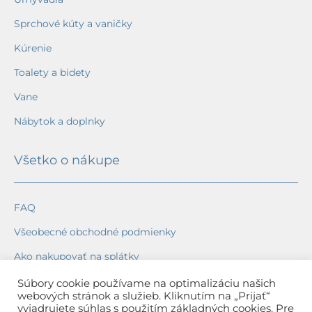
Sprchové kúty a vaničky
Kúrenie
Toalety a bidety
Vane
Nábytok a doplnky
Všetko o nákupe
FAQ
Všeobecné obchodné podmienky
Ako nakupovať na splátky
Ochrana osobných údajov
Súbory cookie používame na optimalizáciu našich
webových stránok a služieb. Kliknutím na „Prijať“
Reklamačný poriadok
vyjadrujete súhlas s použitím základných cookies. Pre