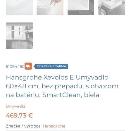
61094450
DOPRAVA ZDARMA
Hansgrohe Xevolos E Umývadlo
60×48 cm, bez prepadu, s otvorom
na batériu, SmartClean, biela
Umývadlá
469,73
€
Značka / výrobca:
Hansgrohe