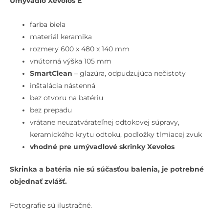
Umývadlo Xevolos E
Umývadlo
60x48
farba biela
cm,
materiál keramika
bez
rozmery 600 x 480 x 140 mm
prepadu,
vnútorná výška 105 mm
bez
SmartClean
– glazúra, odpudzujúca nečistoty
otvoru
inštalácia nástenná
na
bez otvoru na batériu
batériu,
bez prepadu
SmartClean,
vrátane neuzatvárateľnej odtokovej súpravy,
biela
keramického krytu odtoku, podložky tlmiacej zvuk
vhodné pre umývadlové skrinky Xevolos
Skrinka a batéria nie sú súčasťou balenia, je potrebné
objednať zvlášť.
Fotografie sú ilustračné.