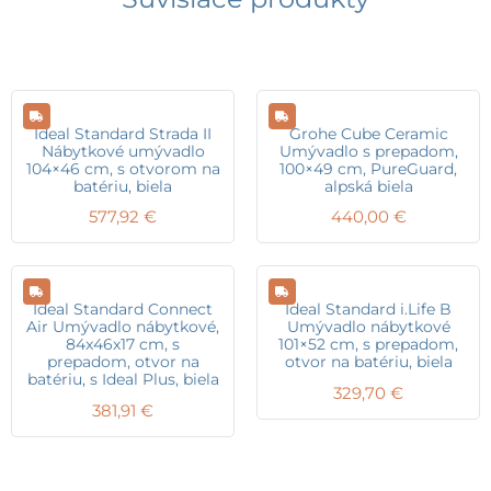
Ideal Standard Strada II
Grohe Cube Ceramic
Nábytkové umývadlo
Umývadlo s prepadom,
104×46 cm, s otvorom na
100×49 cm, PureGuard,
batériu, biela
alpská biela
577,92
€
440,00
€
Ideal Standard Connect
Ideal Standard i.Life B
Air Umývadlo nábytkové,
Umývadlo nábytkové
84x46x17 cm, s
101×52 cm, s prepadom,
prepadom, otvor na
otvor na batériu, biela
batériu, s Ideal Plus, biela
329,70
€
381,91
€