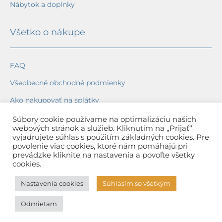
Nábytok a doplnky
Všetko o nákupe
FAQ
Všeobecné obchodné podmienky
Ako nakupovať na splátky
Ochrana osobných údajov
Súbory cookie používame na optimalizáciu našich
webových stránok a služieb. Kliknutím na „Prijať“
Reklamačný poriadok
vyjadrujete súhlas s použitím základných cookies. Pre
povolenie viac cookies, ktoré nám pomáhajú pri
Spôsob a cena dopravy
prevádzke kliknite na nastavenia a povoľte všetky
cookies.
Dodacie lehoty
Nastavenia cookies
Súhlasím so všetkým
Spôsob platby
Odmietam
Záruka na tovar