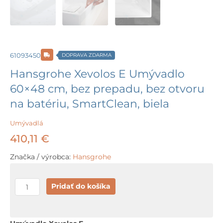
61093450
DOPRAVA ZDARMA
Hansgrohe Xevolos E Umývadlo
60×48 cm, bez prepadu, bez otvoru
na batériu, SmartClean, biela
Umývadlá
410,11
€
Značka / výrobca:
Hansgrohe
množstvo
Pridať do košíka
Hansgrohe
Xevolos
E