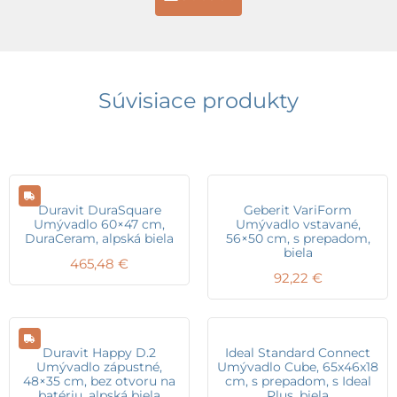
Súvisiace produkty
Duravit DuraSquare
Geberit VariForm
Umývadlo 60×47 cm,
Umývadlo vstavané,
DuraCeram, alpská biela
56×50 cm, s prepadom,
biela
465,48
€
92,22
€
Duravit Happy D.2
Ideal Standard Connect
Umývadlo zápustné,
Umývadlo Cube, 65x46x18
48×35 cm, bez otvoru na
cm, s prepadom, s Ideal
batériu, alpská biela
Plus, biela