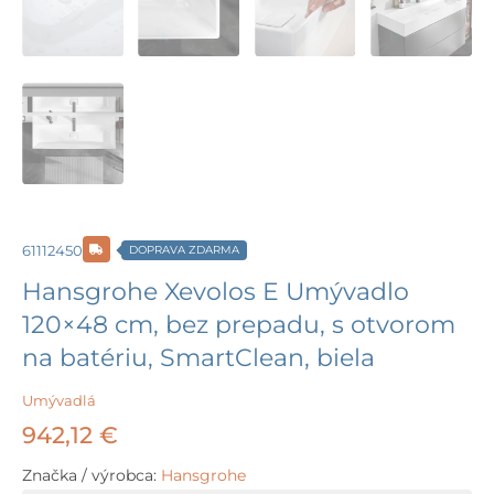
61112450
DOPRAVA ZDARMA
Hansgrohe Xevolos E Umývadlo
120×48 cm, bez prepadu, s otvorom
na batériu, SmartClean, biela
Umývadlá
942,12
€
Značka / výrobca:
Hansgrohe