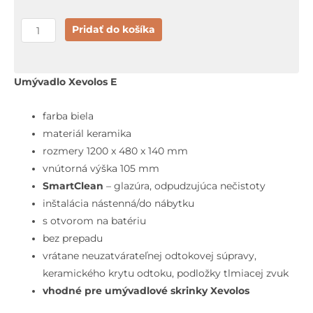
množstvo
Pridať do košíka
Hansgrohe
Xevolos
E
Umývadlo Xevolos E
Umývadlo
120x48
farba biela
cm,
materiál keramika
bez
rozmery 1200 x 480 x 140 mm
prepadu,
vnútorná výška 105 mm
s
SmartClean
– glazúra, odpudzujúca nečistoty
otvorom
inštalácia nástenná/do nábytku
na
s otvorom na batériu
batériu,
bez prepadu
SmartClean,
vrátane neuzatvárateľnej odtokovej súpravy,
biela
keramického krytu odtoku, podložky tlmiacej zvuk
vhodné pre umývadlové skrinky Xevolos