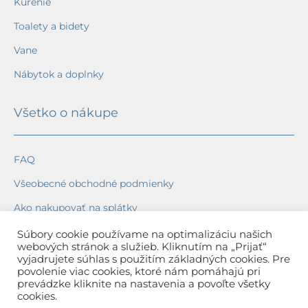
Kúrenie
Toalety a bidety
Vane
Nábytok a doplnky
Všetko o nákupe
FAQ
Všeobecné obchodné podmienky
Ako nakupovať na splátky
Ochrana osobných údajov
Súbory cookie používame na optimalizáciu našich
webových stránok a služieb. Kliknutím na „Prijať“
Reklamačný poriadok
vyjadrujete súhlas s použitím základných cookies. Pre
povolenie viac cookies, ktoré nám pomáhajú pri
Spôsob a cena dopravy
prevádzke kliknite na nastavenia a povoľte všetky
cookies.
Dodacie lehoty