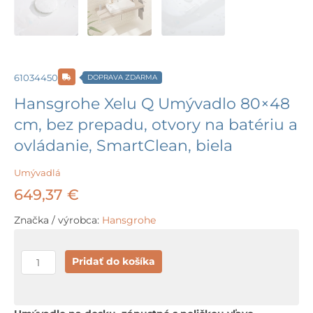
61034450
DOPRAVA ZDARMA
Hansgrohe Xelu Q Umývadlo 80×48
cm, bez prepadu, otvory na batériu a
ovládanie, SmartClean, biela
Umývadlá
649,37
€
Značka / výrobca:
Hansgrohe
množstvo
Pridať do košíka
Hansgrohe
Xelu
Q