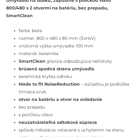
Umývadlo na dosku, zápustné s poličkou vľavo
Umývadlo
800/480 s 2 otvormi na batériu, bez prepadu,
80x48
SmartClean
cm,
bez
farba: biela
prepadu,
rozmer: 800 x 480 x 80 mm (ŠxHxV)
otvory
vnútorná výška umývadla: 100 mm
na
materiál: keramika
batériu
SmartClean
glazúra odpudzujúca nečistoty
a
brúsená spodná strana umývadla
ovládanie,
keramická krytka odtoku
SmartClean,
Made to fit NoiseReduction
– súčasťou je podložka
biela
tlmiaca zvuk
otvor na batériu a otvor na ovládanie
bez prepadu
s poličkou vľavo
neuzatvárateľná odtoková súprava
spôsob inštalácie: vstavané s uchytením na stenu