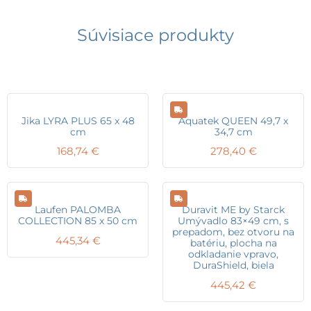
Súvisiace produkty
Jika LYRA PLUS 65 x 48
Aquatek QUEEN 49,7 x
cm
34,7 cm
168,74
€
278,40
€
Laufen PALOMBA
Duravit ME by Starck
COLLECTION 85 x 50 cm
Umývadlo 83×49 cm, s
prepadom, bez otvoru na
445,34
€
batériu, plocha na
odkladanie vpravo,
DuraShield, biela
445,42
€