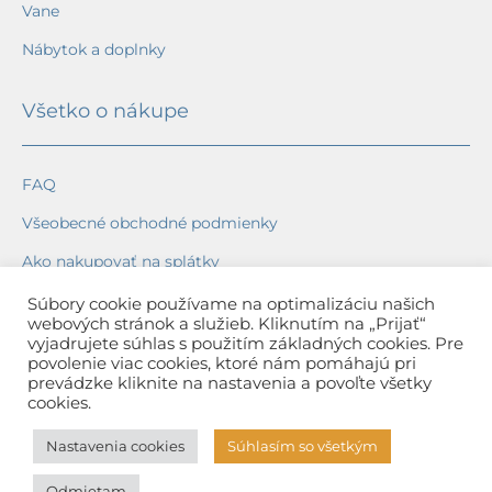
Vane
Nábytok a doplnky
Všetko o nákupe
FAQ
Všeobecné obchodné podmienky
Ako nakupovať na splátky
Ochrana osobných údajov
Súbory cookie používame na optimalizáciu našich
webových stránok a služieb. Kliknutím na „Prijať“
Reklamačný poriadok
vyjadrujete súhlas s použitím základných cookies. Pre
povolenie viac cookies, ktoré nám pomáhajú pri
Spôsob a cena dopravy
prevádzke kliknite na nastavenia a povoľte všetky
cookies.
Dodacie lehoty
Nastavenia cookies
Súhlasím so všetkým
Spôsob platby
Odmietam