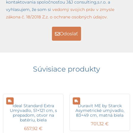
kontaktovania spoločnosťou J&J consulting,s.r.o. a
vyhlasujem, že som si
vedomý svojich práv v zmysle
zákona č. 18/2018 Z.z. o ochrane osobných údajov.
Odoslať
Súvisiace produkty
Ideal Standard Extra
Duravit ME by Starck
Umývadlo, 51×121 cm, s
Asymetrické umývadlo,
prepadom, otvor na
83×49 cm, matná biela
batériu, biela
701,32
€
657,92
€