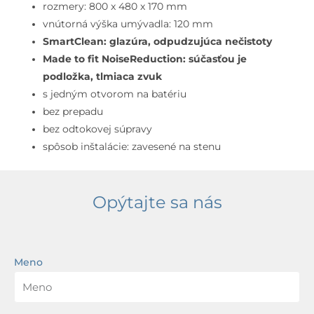
prepadu,
rozmery: 800 x 480 x 170 mm
otvor
vnútorná výška umývadla: 120 mm
na
SmartClean: glazúra, odpudzujúca nečistoty
batériu,
Made to fit NoiseReduction: súčasťou je
SmartClean,
podložka, tlmiaca zvuk
biela
s jedným otvorom na batériu
bez prepadu
bez odtokovej súpravy
spôsob inštalácie: zavesené na stenu
Opýtajte sa nás
Meno