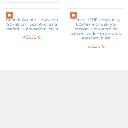
Geberit Acanto Umývadlo
Geberit ONE Umývadlo,
90×48 cm, bez otvoru na
60x48x14 cm, skrytý
batériu, s prepadom, biela
prepad, s otvorom na
batériu, vodorovný odtok,
432,52
€
KeraTect, biela
612,20
€