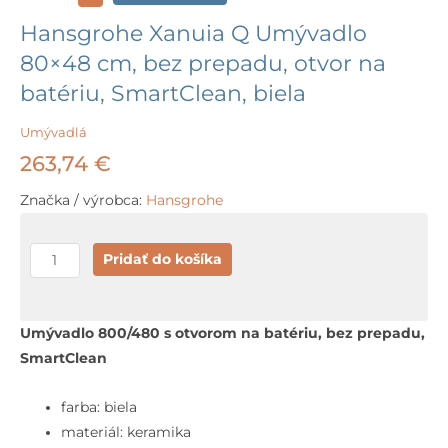
Hansgrohe Xanuia Q Umývadlo
80×48 cm, bez prepadu, otvor na
batériu, SmartClean, biela
Umývadlá
263,74
€
Značka / výrobca:
Hansgrohe
množstvo
Pridať do košíka
Hansgrohe
Xanuia
Q
Umývadlo 800/480 s otvorom na batériu, bez prepadu,
Umývadlo
SmartClean
80x48
cm,
farba: biela
bez
materiál: keramika