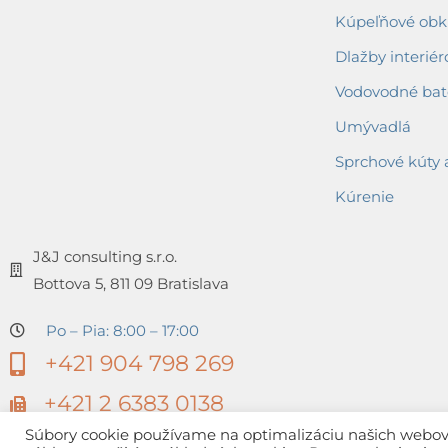
Kúpeľňové obkl
Dlažby interiér
Vodovodné bat
Umývadlá
Sprchové kúty 
Kúrenie
J&J consulting s.r.o.
Bottova 5, 811 09 Bratislava
Po – Pia: 8:00 – 17:00
+421 904 798 269
+421 2 6383 0138
Súbory cookie používame na optimalizáciu našich webovýc