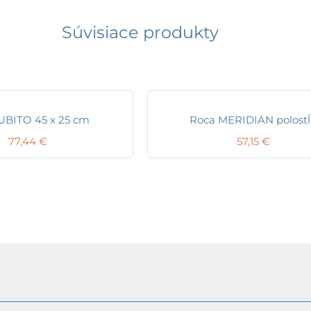
Súvisiace produkty
UBITO 45 x 25 cm
Roca MERIDIAN polost
77,44
€
57,15
€