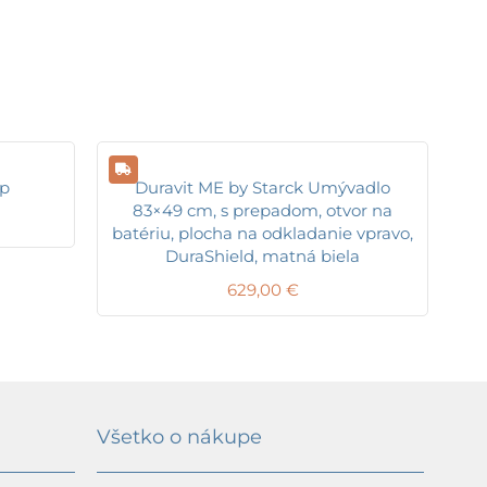
ĺp
Duravit ME by Starck Umývadlo
83×49 cm, s prepadom, otvor na
batériu, plocha na odkladanie vpravo,
DuraShield, matná biela
629,00
€
Všetko o nákupe