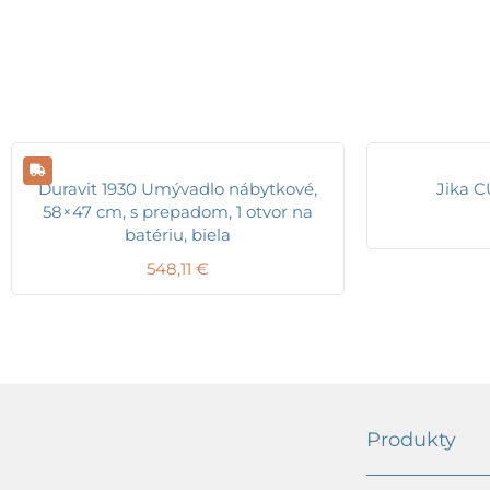
Duravit 1930 Umývadlo nábytkové,
Jika C
58×47 cm, s prepadom, 1 otvor na
batériu, biela
548,11
€
Produkty