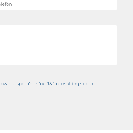
ania spoločnosťou J&J consulting,s.r.o. a