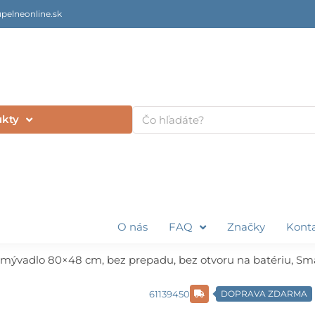
pelneonline.sk
Vyhľadať
ukty
O nás
FAQ
Značky
Kont
ývadlo 80×48 cm, bez prepadu, bez otvoru na batériu, Sma
61139450
DOPRAVA ZDARMA