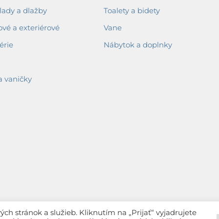
ady a dlažby
Toalety a bidety
ové a exteriérové
Vane
érie
Nábytok a doplnky
a vaničky
h stránok a služieb. Kliknutím na „Prijať“ vyjadrujete