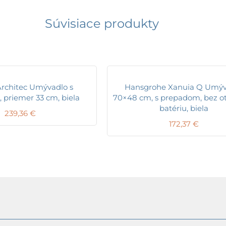
Súvisiace produkty
Architec Umývadlo s
Hansgrohe Xanuia Q Umýv
priemer 33 cm, biela
70×48 cm, s prepadom, bez o
batériu, biela
239,36
€
172,37
€