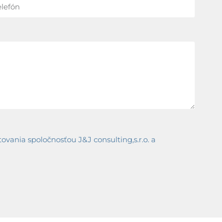
ania spoločnosťou J&J consulting,s.r.o. a