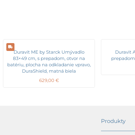
Duravit ME by Starck Umývadlo
Duravit 
83×49 cm, s prepadom, otvor na
prepadom, 
batériu, plocha na odkladanie vpravo,
DuraShield, matná biela
629,00
€
Produkty