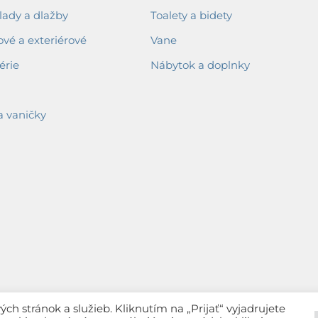
ady a dlažby
Toalety a bidety
ové a exteriérové
Vane
érie
Nábytok a doplnky
a vaničky
h stránok a služieb. Kliknutím na „Prijať“ vyjadrujete