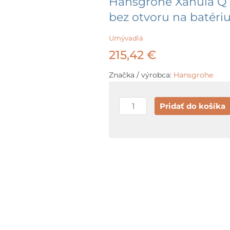
Hansgrohe Xanuia Q
bez otvoru na batériu
Umývadlá
215,42
€
Značka / výrobca:
Hansgrohe
množstvo
Pridať do košíka
Hansgrohe
Xanuia
Q
Umývadlo
70x48
cm,
s
prepadom,
bez