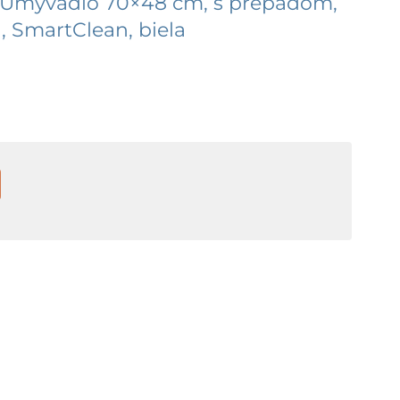
 Umývadlo 70×48 cm, s prepadom,
, SmartClean, biela