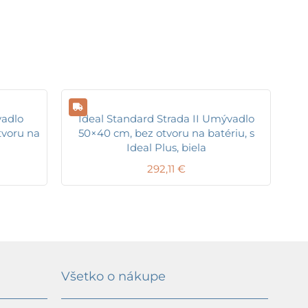
adlo
Ideal Standard Strada II Umývadlo
tvoru na
50×40 cm, bez otvoru na batériu, s
Ideal Plus, biela
292,11
€
Všetko o nákupe