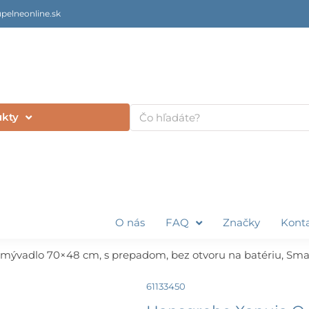
pelneonline.sk
Vyhľadať
ukty
O nás
FAQ
Značky
Kont
ývadlo 70×48 cm, s prepadom, bez otvoru na batériu, Smar
61133450