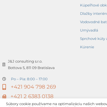
Kúpeľňové obkl
Dlažby interiér
Vodovodné bat
Umývadlá
Sprchové kúty 
Kúrenie
J&J consulting s.r.o.
Bottova 5, 811 09 Bratislava
Po – Pia: 8:00 – 17:00
+421 904 798 269
+421 2 6383 0138
Súbory cookie používame na optimalizáciu našich webovýc