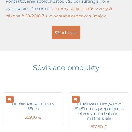
kontaktovania spoločnosťou J&J consulting,s.r.o. a
vyhlasujem, že som si
vedomý svojich práv v zmysle
zákona č. 18/2018 Z.z. o ochrane osobných údajov.
Odoslať
Súvisiace produkty
Laufen PALACE 120 x
Kludi Resa Umývadlo
55cm
61×51 cm, s prepadom, s
otvorom na batériu,
559,16
€
matná biela
517,50
€