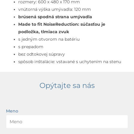
prepadom,
rozmery: 600 x 480 x 170 mm
otvor
vnútorná výška umývadla: 120 mm
na
brúsená spodná strana umývadla
batériu,
Made to fit NoiseReduction: súčasťou je
biela
podložka, tlmiaca zvuk
s jedným otvorom na batériu
s prepadom
bez odtokovej súpravy
spôsob inštalácie: vstavané s uchytením na stenu
Opýtajte sa nás
Meno