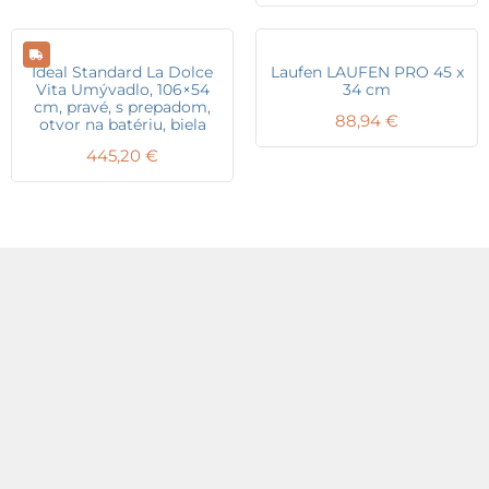
Ideal Standard La Dolce
Laufen LAUFEN PRO 45 x
Vita Umývadlo, 106×54
34 cm
cm, pravé, s prepadom,
88,94
€
otvor na batériu, biela
445,20
€