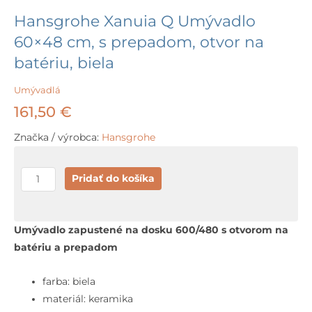
Hansgrohe Xanuia Q Umývadlo
60×48 cm, s prepadom, otvor na
batériu, biela
Umývadlá
161,50
€
Značka / výrobca:
Hansgrohe
množstvo
Pridať do košíka
Hansgrohe
Xanuia
Q
Umývadlo zapustené na dosku 600/480 s otvorom na
Umývadlo
batériu a prepadom
60x48
cm,
farba: biela
s
materiál: keramika