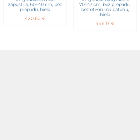
zápustná, 60×40 cm, bez
70×47 cm, bez prepadu,
prepadu, biela
bez otvoru na batériu,
biela
420,60
€
446,17
€