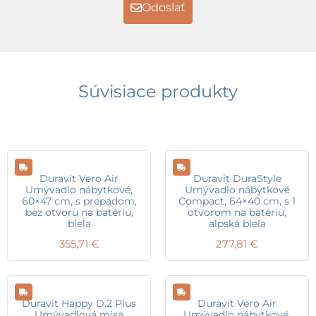
Odoslať
Súvisiace produkty
Duravit Vero Air
Duravit DuraStyle
Umývadlo nábytkové,
Umývadlo nábytkové
60×47 cm, s prepadom,
Compact, 64×40 cm, s 1
bez otvoru na batériu,
otvorom na batériu,
biela
alpská biela
355,71
€
277,81
€
Duravit Happy D.2 Plus
Duravit Vero Air
Umývadlová misa
Umývadlo nábytkové,