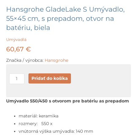
Hansgrohe GladeLake S Umývadlo,
55×45 cm, s prepadom, otvor na
batériu, biela
Umývadlá
60,67
€
Značka / výrobca:
Hansgrohe
množstvo
Pridať do košíka
Hansgrohe
GladeLake
S
Umývadlo 550/450 s otvorom pre batériu as prepadom
Umývadlo,
55x45
materiál: keramika
cm,
rozmery: 550 x
s
vnútorná výška umývadla: 140 mm