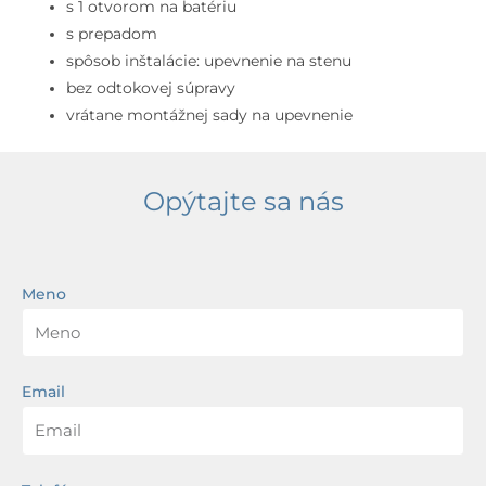
prepadom,
s 1 otvorom na batériu
otvor
s prepadom
na
spôsob inštalácie: upevnenie na stenu
batériu,
bez odtokovej súpravy
biela
vrátane montážnej sady na upevnenie
Opýtajte sa nás
Meno
Email