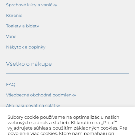
Sprchové kúty a vaničky
Kúrenie
Toalety a bidety
Vane
Nábytok a doplnky
Všetko o nákupe
FAQ
Všeobecné obchodné podmienky
Ako nakupovať na splátky
Ochrana osobných údajov
Súbory cookie používame na optimalizáciu našich
webových stránok a služieb. Kliknutím na „Prijať“
Reklamačný poriadok
vyjadrujete súhlas s použitím základných cookies. Pre
povolenie viac cookies, ktoré nám pomáhajú pri