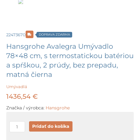
22473670
DOPRAVA ZDARMA
Hansgrohe Avalegra Umývadlo
78×48 cm, s termostatickou batériou
a spŕškou, 2 prúdy, bez prepadu,
matná čierna
Umývadlá
1436,54
€
Značka / výrobca:
Hansgrohe
množstvo
Pridať do košíka
Hansgrohe