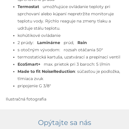
Termostat
umožňujúce ovládanie teploty pri
sprchovaní alebo kúpaní nepretržite monitoruje
teplotu vody. Rýchlo reaguje na zmeny tlaku a
udržuje stálu teplotu.
kohútikové ovládanie
2 prúdy:
Laminárne
prúd,
Rain
s otočným vývodom: rozsah otáčania 50°
termostatická kartuša, uzatvárací a prepínací ventil
EcoSmart+
max. prietok pri 3 baroch: 5 l/min
Made to fit NoiseReduction
: súčasťou je podložka,
tlmiaca zvuk
pripojenie G 3/8″
Ilustračná fotografia
Opýtajte sa nás