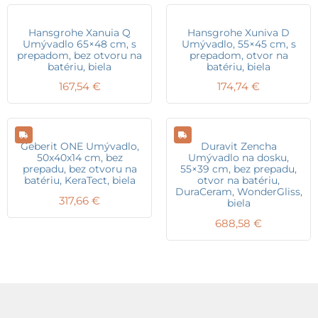
Hansgrohe Xanuia Q
Hansgrohe Xuniva D
Umývadlo 65×48 cm, s
Umývadlo, 55×45 cm, s
prepadom, bez otvoru na
prepadom, otvor na
batériu, biela
batériu, biela
167,54
€
174,74
€
Geberit ONE Umývadlo,
Duravit Zencha
50x40x14 cm, bez
Umývadlo na dosku,
prepadu, bez otvoru na
55×39 cm, bez prepadu,
batériu, KeraTect, biela
otvor na batériu,
DuraCeram, WonderGliss,
317,66
€
biela
688,58
€