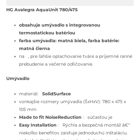
Avalegra
Umývadlo
HG Avalegra AquaUnit 780/475
78x48
cm,
obsahuje umývadlo s integrovanou
s
termostatickou batériou
termostatickou
farba umývadla: matná biela, farba batérie:
batériou
matná čierna
a
na
, pre ľahšie oplachovanie tváre a príjemné ranné
spŕškou,
prebudenie a večerné odličovanie.
2
Umývadlo
prúdy,
bez
materiál:
SolidSurface
prepadu,
vonkajšie rozmery umývadla (ŠxHxV): 780 x 475 x
matná
105 mm
čierna
Made to fit NoiseReduction
: súčasťou je
Easy Installation
: Rýchla a bezpečná montáž â€“
niekoľko benefitov zaisťuje jednoduchú inštaláciu.