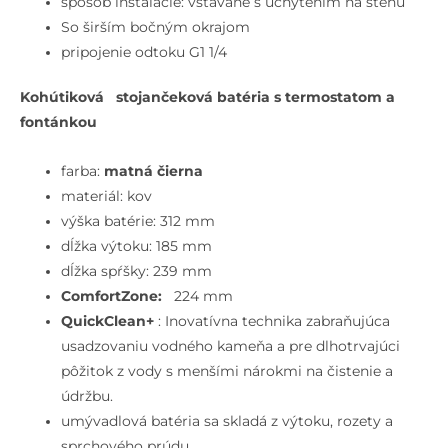
spôsob inštalácie: vstavané s uchytením na stenu
So širším bočným okrajom
pripojenie odtoku G1 1/4
Kohútiková stojančeková batéria s termostatom a
fontánkou
farba:
matná čierna
materiál: kov
výška batérie: 312 mm
dĺžka výtoku: 185 mm
dĺžka spŕšky: 239 mm
ComfortZone:
224 mm
QuickClean+
: Inovatívna technika zabraňujúca
usadzovaniu vodného kameňa a pre dlhotrvajúci
pôžitok z vody s menšími nárokmi na čistenie a
údržbu.
umývadlová batéria sa skladá z výtoku, rozety a
sprchového prúdu